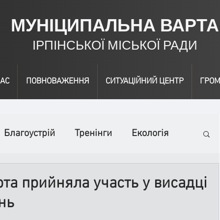
МУНІЦИПАЛЬНА ВАРТА
ІРПІНСЬКОЇ МІСЬКОЇ РАДИ
АС
ПОВНОВАЖЕННЯ
СИТУАЦІЙНИЙ ЦЕНТР
ГРОМ
Благоустрій
Тренінги
Екологія
ідео
Інформація
Нагородження
та прийняла участь у висадці
нь
вичайні заходи
Події
Коронавірус