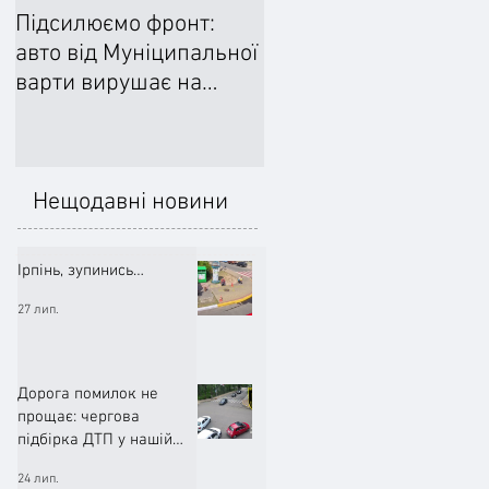
Підсилюємо фронт:
Ліквідували наслідки
авто від Муніципальної
негоди: Добровільне
варти вирушає на
формування
передову
цивільного захисту
допомогло впоратися
підтопленнями
Нещодавні новини
Ірпінь, зупинись…
27 лип.
Дорога помилок не
прощає: чергова
підбірка ДТП у нашій
громаді (ВІДЕО)
24 лип.