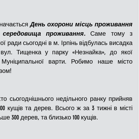
дзначається 
День охорони місць проживання
 середовища проживання. 
Саме тому з 
кої ради сьогодні в м. Ірпінь відбулась висадка 
вул. Тищенка у парку «Незнайка», до якої 
Муніципальної варти. Робимо наше місто 
зом! 
0 кущів та дерев. Всього ж за 3 тижні в місті  
е 300 дерев, та близько 100 кущів. 