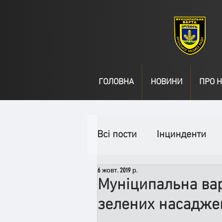
ГОЛОВНА
НОВИНИ
ПРО Н
Всі пости
Інцинденти
6 жовт. 2019 р.
День народження
В
Муніципальна вар
зелених насадже
Спільні заходи
Надз