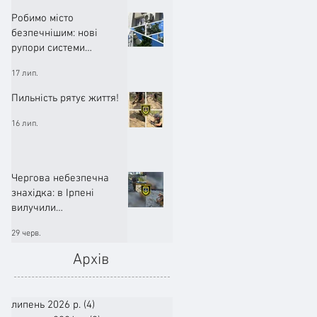
Робимо місто
безпечнішим: нові
рупори системи
оповіщення вже
17 лип.
працюють!
Пильність рятує життя!
16 лип.
Чергова небезпечна
знахідка: в Ірпені
вилучили
артилерійський снаряд
29 черв.
Архів
липень 2026 р.
(4)
4 пости