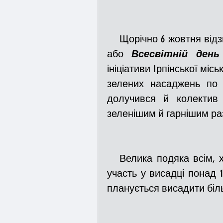
    Щорічно 6 жовтня ві
або
 Всесвітній день
ініціативи Ірпінської місь
зелених насаджень по 
долучився й колектив 
зеленішим й гарнішим ра
   Велика подяка всім, хто сьогоднішнього недільного ранку прийняв 
участь у висадці понад 10
планується висадити більш