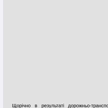
Медицина
Новини
ДТП
Рятувал
Адмінпротокол
Свята
Поліція
Си
Війна
Розмінування
Добровільна п
Курс спротиву
Цивільний захист
ДФ
Громадське формування
 Щорічно в результаті дорожньо-транспортних пригод вмирають 