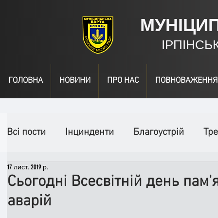
МУНІЦИ
ІРПІНСЬ
ГОЛОВНА
НОВИНИ
ПРО НАС
ПОВНОВАЖЕННЯ
Всі пости
Інцинденти
Благоустрій
Тре
17 лист. 2019 р.
День народження
Відео
Інформація
Сьогодні Всесвітній день пам'
аварій
Спільні заходи
Надзвичайні заходи
П