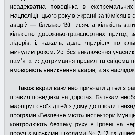
неадекватна поведінка в екстремальних 
Нацполіції, цього року в Україні за 10 місяців
аварій — близько 130 тисяч, а кількість заги
кількістю дорожньо-транспортних пригод з
лідерів, і, нажаль, дала «приріст» по кіль
минулим роком. Усі без виключення учасники
пам’ятати: дотримання правил та свідома п
ймовірність виникнення аварій, а як наслідок 
    Також вкрай важливо привчати дітей з раннього віку дотримуватися 
правил поведінки на дорогах. Батькам необх
маршрут своїх дітей з дому до школи і наза
програми «Безпечне місто» інспектори Муніципа
контролюють безпеку руху в Ірпені на нер
поруч з міськими школами № 2, 12 та ліцеє