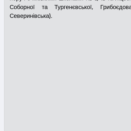
Соборної та Тургенєвської, Грибоєдов
Северинівська). 