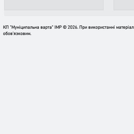
КП "Муніципальна варта" ІМР © 2026. При використанні матеріа
обов’язковим.
Пильн
Робимо місто безпечнішим: нові
рупори системи оповіщення вже
працюють!