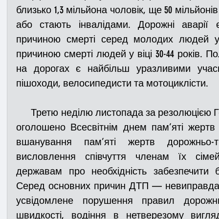
близько 1,3 мільйона чоловік, ще 50 мільйон
або стають інвалідами. Дорожні аварії 
причиною смерті серед молодих людей у ві
причиною смерті людей у віці 30-44 років. По
на дорогах є найбільш уразливими учасн
пішоходи, велосипедисти та мотоциклісти.
      Третю неділю листопада за резолюцією Генеральної асамблеї ООН 
оголошено Всесвітнім днем пам’яті жертв
вшанування пам’яті жертв дорожньо-т
висловлення співчуття членам їх сімей
державам про необхідність забезпечити б
Серед основних причин ДТП — невиправдано
усвідомлене порушення правил дорожнь
швидкості, водіння в нетверезому вигляд