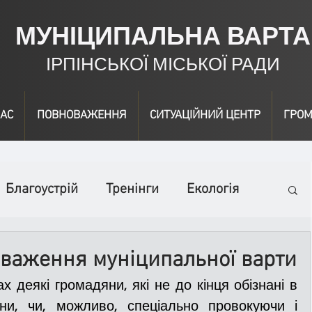
МУНІЦИПАЛЬНА ВАРТА
ІРПІНСЬКОЇ МІСЬКОЇ РАДИ
АС
ПОВНОВАЖЕННЯ
СИТУАЦІЙНИЙ ЦЕНТР
ГРОМ
Благоустрій
Тренінги
Екологія
ідео
Інформація
Нагородження
оваження муніципальної варти
вичайні заходи
Події
Коронавірус
їни, чи, можливо, спеціально провокуючи і 