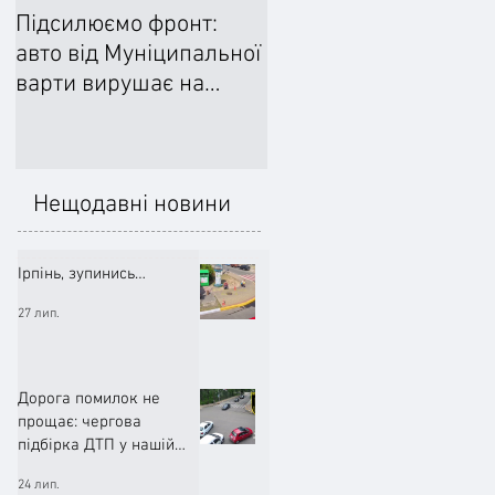
Підсилюємо фронт:
Ліквідували наслідки
авто від Муніципальної
негоди: Добровільне
варти вирушає на
формування
передову
цивільного захисту
допомогло впоратися
підтопленнями
Нещодавні новини
Ірпінь, зупинись…
27 лип.
Дорога помилок не
прощає: чергова
підбірка ДТП у нашій
громаді (ВІДЕО)
24 лип.