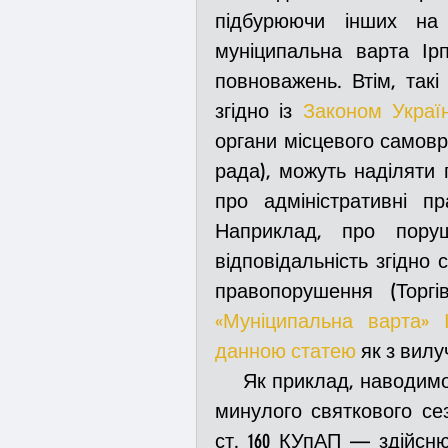
підбурюючи інших на 
муніципальна варта Ірп
Медицина
Новини
повноважень. Втім, такі
згідно із 
Законом Украї
органи місцевого самовр
Адмінпротокол
Свя
рада), можуть наділяти
про адміністративні п
Війна
Розмінування
Наприклад, про поруш
відповідальність згідно с
правопорушення (Торг
Курс спротиву
Циві
«Муніципальна варта» 
данною статею
 як з вилу
     Як приклад, наводимо постанову суду щодо громадянина, який вже 
Громадське формуванн
минулого святкового се
ст. 160 КУпАП — здійсн