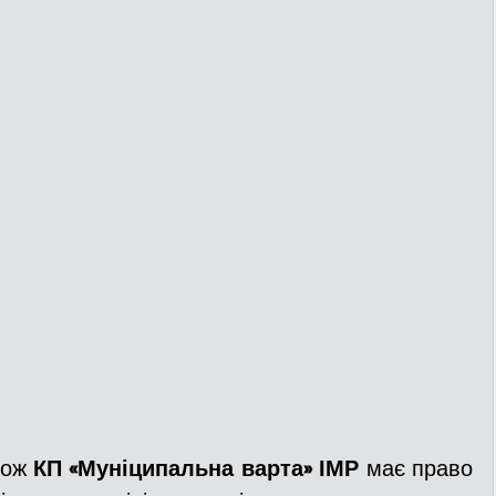
кож 
КП «Муніципальна варта» ІМР
 має право 