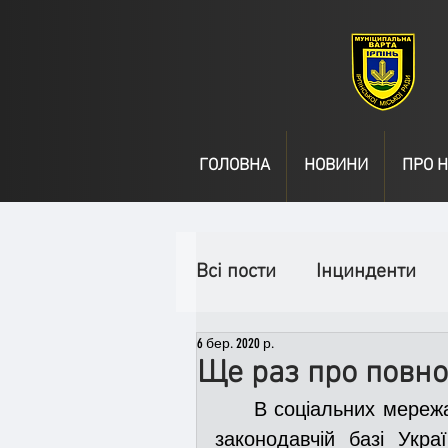
ГОЛОВНА
НОВИНИ
ПРО Н
Всі пости
Інцинденти
6 бер. 2020 р.
День народження
В
Ще раз про повн
     В соціальних мережах деякі громадяни, які не до кінця обізнані в 
Спільні заходи
Надз
законодавчій базі Укра