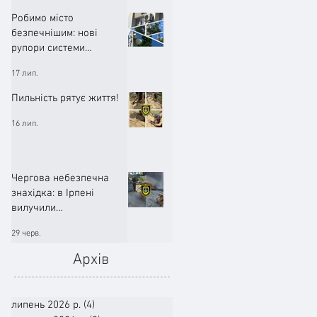
Робимо місто
безпечнішим: нові
рупори системи
оповіщення вже
17 лип.
працюють!
Пильність рятує життя!
16 лип.
Чергова небезпечна
знахідка: в Ірпені
вилучили
артилерійський снаряд
29 черв.
Архів
липень 2026 р.
(4)
4 пости