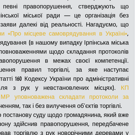
певні правопорушення, стверджують що 
інської міської ради — це організація без 
ДТП
Рятувальники
Паркування
 заяви далекі від реальності. Нагадуємо, що 
ни «Про місцеве самоврядування в Україні»
, 
ядування (в нашому випадку Ірпінська міська 
та
Поліція
Ситуаційний центр
 повноваженнями щодо складання протоколів 
равопорушення в межах своєї компетенції. 
Добровільна пожежна дружина
ення правил торгівлі, за яке наступає 
татті 160 Кодексу України про адміністративні 
івля з рук у невстановлених місцях). 
КП 
льний захист
ДФТГ
ІМР уповноважена складати протоколи за 
ченням, так і без вилучення об'єктів торгівлі. 
я
зону здійснив правопорушення, передбачене 
ював торгівлю з рук новорічними деревами у 