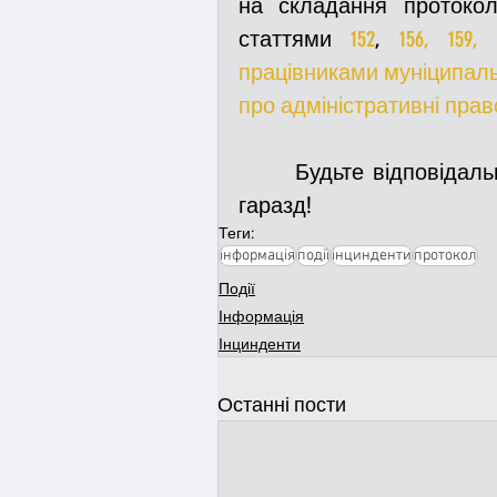
на складання протокол
статтями 
152
, 
156, 159, 
працівниками муніципальн
про адміністративні пра
      Будьте відповідальними, не порушуйте закони, і все у вас буде 
гаразд!
Теги:
інформація
події
інцинденти
протокол
Події
Інформація
Інцинденти
Останні пости