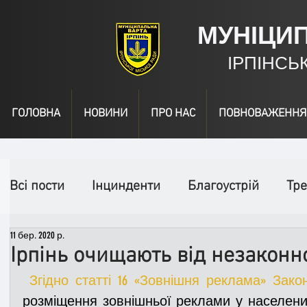
МУНІЦИ
ІРПІНСЬ
ГОЛОВНА
НОВИНИ
ПРО НАС
ПОВНОВАЖЕННЯ
Всі пости
Інцинденти
Благоустрій
Тре
11 бер. 2020 р.
День народження
Відео
Інформація
Ірпінь очищають від незаконн
Згідно статті 16 «Зовнішня реклама» Зак
Спільні заходи
Надзвичайні заходи
П
розміщення зовнішньої реклами у населени