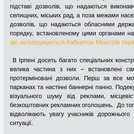
підставі дозволів, що надаються виконавч
селищних, міських рад, а поза межами населе
Медицина
Новини
ДТП
Рятувал
дозволів, що надаються обласними держа
порядку, встановленому цими органами на 
що затверджуються Кабінетом Міністрів Укра
Адмінпротокол
Свята
Поліція
Си
 В Ірпені досить багато спеціальних конструкцій зовнішньої реклами, 
Війна
Розмінування
Добровільна п
велика частина з них – встановлені сам
протерміновані дозволи. Перш за все мо
парканах та настінні баннерні панно. Подекуд
Курс спротиву
Цивільний захист
ДФ
візуального шуму від реклами, місцевіс
безкоштовних рекламних оголошень.  До того
відволікають увагу учасників дорожнього 
Громадське формування
ситуації.