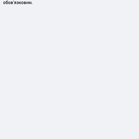
обов’язковим.
Пильн
Робимо місто безпечнішим: нові
рупори системи оповіщення вже
працюють!