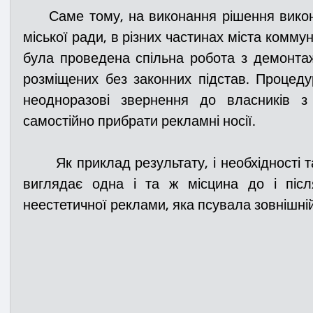
     Саме тому, на виконання рішення виконавчого комітету Ірпінської 
міської ради, в різних частинах міста комм
була проведена спільна робота з демонтаж
розміщених без законних підстав. Процеду
неодноразові звернення до власників з
самостійно прибрати рекламні носії.
       Як приклад результату, і необхідності таких дій, додаємо фото як 
виглядає одна і та ж місцина до і післ
неестетичної реклами, яка псувала зовнішні