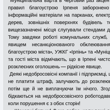
 Муніципальна варта в черговий раз акцентує увагу на те, що згідно 
правил благоустрою Ірпеня заборонено
інформаційні матеріали на парканах, електр
Медицина
Новини
ДТП
Рятувал
дерев, зовнішніх поверхнях будівель т
вищезазначені місця слугували стендами д
Адмінпротокол
Свята
Поліція
Си
Тому завдяки роботі комунальних служб, 
явищем несанкціонованого обклеюванн
благоустрою міста», УЖКГ «Ірпінь» та «Муніц
Війна
Розмінування
Добровільна п
та гості міста відмічають, що в Ірпені чист
розклеєних оголошень — рідкісне явище.
 Деякі недобросовісні компанії і підприємці, щоб самим не ризикувати і 
Курс спротиву
Цивільний захист
ДФ
не платити штраф, залучають до розклеюва
потім ще й не виплачуючи їм нічого. Згод
Громадське формування
бідкаються на недобросовісного роботодавця
коли порушення є з обох сторін!