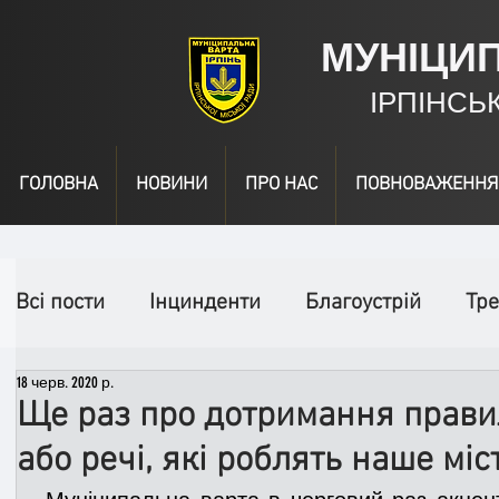
МУНІЦИ
ІРПІНСЬ
ГОЛОВНА
НОВИНИ
ПРО НАС
ПОВНОВАЖЕННЯ
Всі пости
Інцинденти
Благоустрій
Тре
18 черв. 2020 р.
День народження
Відео
Інформація
Ще раз про дотримання прави
або речі, які роблять наше мі
Спільні заходи
Надзвичайні заходи
П