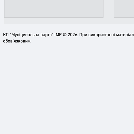
КП "Муніципальна варта" ІМР © 2026. При використанні матеріа
обов’язковим.
Пильн
Робимо місто безпечнішим: нові
рупори системи оповіщення вже
працюють!