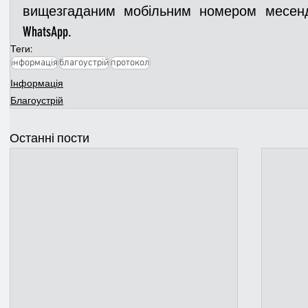
вищезгаданим мобільним номером месенджер
WhatsApp.
Теги:
інформація
благоустрій
протокол
Інформація
Благоустрій
Останні пости