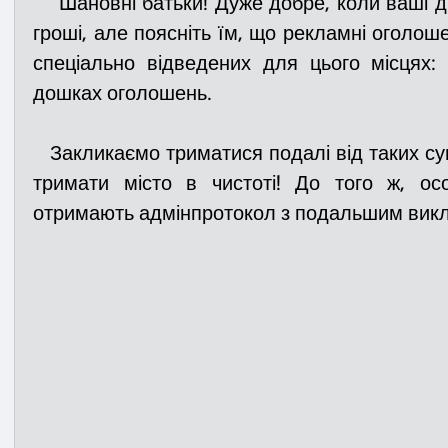
    Шановні батьки! Дуже добре, коли ваші діти прагнуть самі заробити 
гроші, але поясніть їм, що рекламні оголоше
спеціально відведених для цього місцях: 
дошках оголошень. 
   Закликаємо триматися подалі від таких сумнівних видів заробітку, та 
тримати місто в чистоті! До того ж, ос
отримають адмінпротокол з подальшим викли