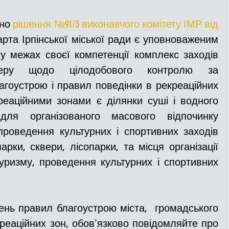
но 
рішення №91/3 виконавчого комітету ІМР 
від 
арта Ірпінської міської ради є уповноваженим 
у межах своєї компетенції комплекс заходів 
теру щодо цілодобового контролю за 
гоустрою і правил поведінки в рекреаційних 
реаційними зонами є ділянки суші і водного 
для організованого масового відпочинку 
проведення культурних і спортивних заходів 
арки, сквери, лісопарки, та місця організації 
уризму, проведення культурних і спортивних 
нь правил благоустрою міста,  громадського 
реаційних зон, обов'язково повідомляйте про 