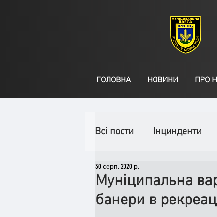
ГОЛОВНА
НОВИНИ
ПРО Н
Всі пости
Інцинденти
30 серп. 2020 р.
День народження
В
Муніципальна вар
банери в рекреац
Спільні заходи
Надз