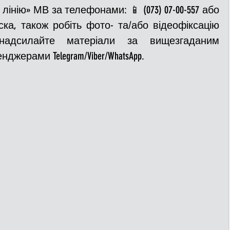
інію» МВ за телефонами: 📱 (073) 07-00-557 або  
аска, також робіть фото- та/або відеофіксацію 
надсилайте матеріали за вищезгаданим 
жерами Telegram/Viber/WhatsApp.