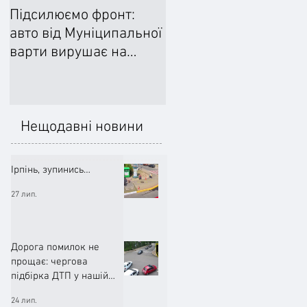
Підсилюємо фронт:
Ліквідували наслідки
авто від Муніципальної
негоди: Добровільне
варти вирушає на
формування
передову
цивільного захисту
допомогло впоратися
підтопленнями
Нещодавні новини
Ірпінь, зупинись…
27 лип.
Дорога помилок не
прощає: чергова
підбірка ДТП у нашій
громаді (ВІДЕО)
24 лип.