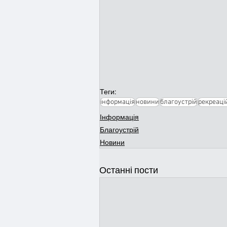
Теги:
інформація
новини
благоустрій
рекреаці
Інформація
Благоустрій
Новини
Останні пости