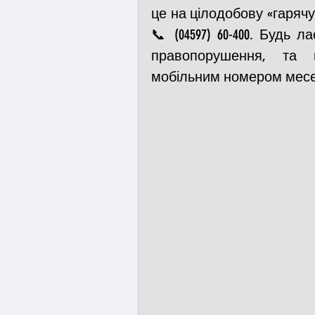
це на цілодобову «гарячу л
📞 (04597) 60-400. Будь л
правопорушення, та 
мобільним номером месенд