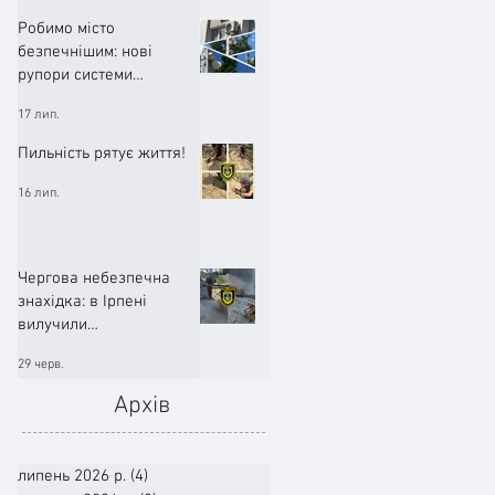
Робимо місто
безпечнішим: нові
рупори системи
оповіщення вже
17 лип.
працюють!
Пильність рятує життя!
16 лип.
Чергова небезпечна
знахідка: в Ірпені
вилучили
артилерійський снаряд
29 черв.
Архів
липень 2026 р.
(4)
4 пости