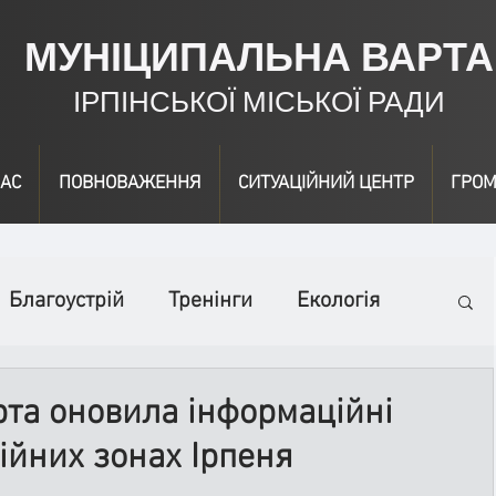
МУНІЦИПАЛЬНА ВАРТА
ІРПІНСЬКОЇ МІСЬКОЇ РАДИ
АС
ПОВНОВАЖЕННЯ
СИТУАЦІЙНИЙ ЦЕНТР
ГРОМ
Благоустрій
Тренінги
Екологія
ідео
Інформація
Нагородження
та оновила інформаційні
ійних зонах Ірпеня
вичайні заходи
Події
Коронавірус