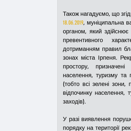
Також нагадуємо, що згід
18.06.2019
, муніципальна в
органом, який здійснює 
превентивного харак
дотриманням правил бла
зонах міста Ірпеня. Рек
простору, призначені 
населення, туризму та 
(тобто всі зелені зони, п
відпочинку населення, т
заходів).
У разі виявлення поруше
порядку на території рек