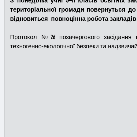
З понеділка учні 5–11 класів освітніх зак
територіальної громади повернуться до 
відновиться  повноцінна робота закладів 
Медицина
Новини
ДТП
Рятувал
Протокол №26 позачергового засідання мі
Адмінпротокол
Свята
Поліція
Си
техногенно-екологічної безпеки та надзвичайних
Війна
Розмінування
Добровільна п
Курс спротиву
Цивільний захист
ДФ
Громадське формування