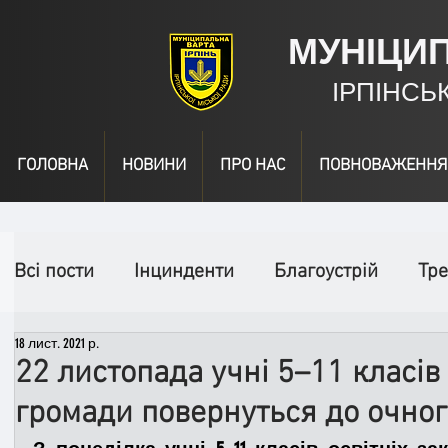
МУНІЦИ
ІРПІНСЬ
ГОЛОВНА
НОВИНИ
ПРО НАС
ПОВНОВАЖЕННЯ
Всі пости
Інцинденти
Благоустрій
Тре
18 лист. 2021 р.
День народження
Відео
Інформація
22 листопада учні 5–11 класів 
громади повернуться до очно
Спільні заходи
Надзвичайні заходи
П