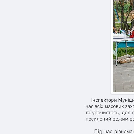
Інспектори Муніцип
час всіх масових зах
та урочистість, для
посилений режим ро
Під час різноманіт