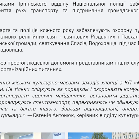
иками Ірпінського відділу Національної поліції заб
риття руху транспорту та підтримання громадсько
а та поліція кожного року забезпечують охорону пу
жливих релігійних свят - святкових Різдвяних і Пасха
пінської громади, святкування Спасів, Водохреща, під ча
кладовища.
з простої людської допомоги представникам інших служб
 організаційних питаннях.
ня міських культурно-масових заходів хлопці з КП «
и. Не тільки слідкують за порядком і охороняють комун
рганізувати сценічні майданчики, встановити додат
супроводжують спецтранспорт, перекривають чи обмежую
ів та багато іншого. Завжди відповідальні, операти
 громади.» —
Євгенія Антонюк, керівник відділу культур