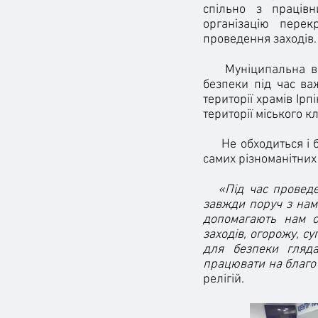
спільно з працівн
організацію перек
проведення заходів.
Муніципальна варт
безпеки під час ва
території храмів Ір
території міського 
Не обходиться і бе
самих різноманітних
«Під час проведен
завжди поруч з нам
допомагають нам о
заходів, огорожу, 
для безпеки глядач
працювати на благо
релігій.