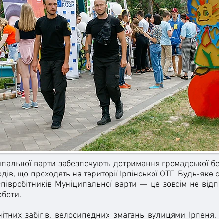
альної варти забезпечують дотримання громадської бе
одів, що проходять на території Ірпінської ОТГ. Будь-яке 
 співробітників Муніципальної варти — це зовсім не від
боти.
них забігів, велосипедних змагань вулицями Ірпеня,