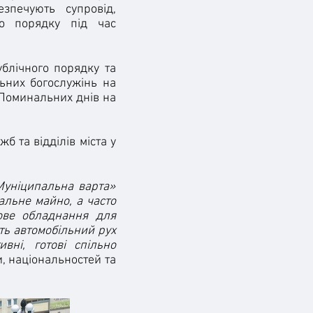
езпечують супровід,
го порядку під час
блічного порядку та
льних богослужінь на
с Поминальних днів на
 та відділів міста у
Муніципальна варта»
альне майно, а часто
кове обладнання для
ть автомобільний рух
вні, готові спільно
и, національностей та