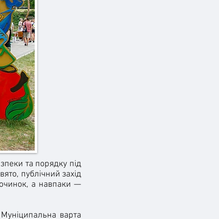
зпеки та порядку під
свято, публічний захід
починок, а навпаки —
 Муніципальна варта