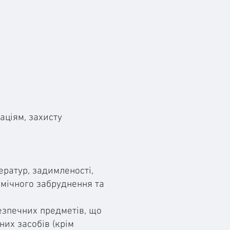
аціям, захисту
ератур, задимленості,
хімічного забруднення та
езпечних предметів, що
них засобів (крім