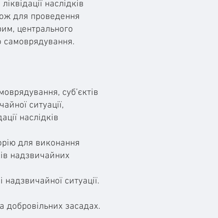
ліквідації наслідків
акож для проведення
рим, центрального
го самоврядування.
моврядування, суб’єктів
айної ситуації,
дації наслідків
торію для виконання
дків надзвичайних
і надзвичайної ситуації.
а добровільних засадах.