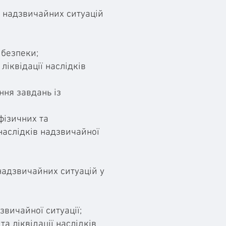
ів надзвичайних ситуацій
 безпеки;
ліквідації наслідків
ння завдань із
фізичних та
 наслідків надзвичайної
 надзвичайних ситуацій у
звичайної ситуації;
а ліквідації наслідків