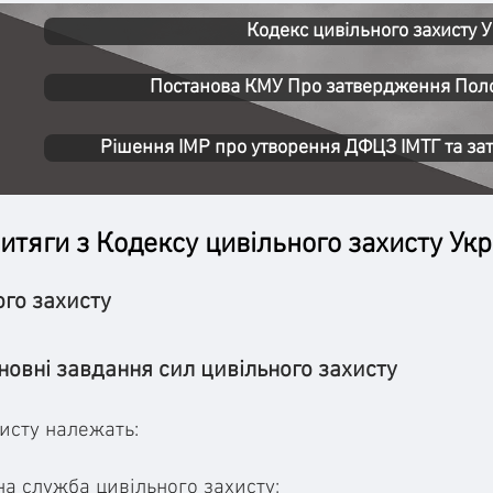
Кодекс цивільного захисту 
Постанова КМУ Про затвердження По
Рішення ІМР про утворення ДФЦЗ ІМТГ та з
итяги з
Кодексу цивільного захисту Укр
ого захисту
сновні завдання сил цивільного захисту
хисту належать:
а служба цивільного захисту;