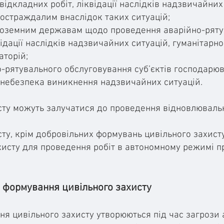
відкладних робіт, ліквідації наслідків надзвичайних
постраждалим внаслідок таких ситуацій;
ноземним державам щодо проведення аварійно-ряту
відації наслідків надзвичайних ситуацій, гуманітарн
аторій;
о-рятувального обслуговування суб’єктів господарю
є небезпека виникнення надзвичайних ситуацій.
сту можуть залучатися до проведення відновлювальн
сту, крім добровільних формувань цивільного захист
хисту для проведення робіт в автономному режимі п
і формування цивільного захисту
ня цивільного захисту утворюються під час загрози