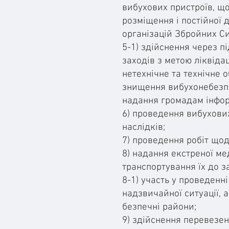
вибухових пристроїв, що
розміщення і постійної д
організацій Збройних Си
5-1) здійснення через 
заходів з метою ліквіда
нетехнічне та технічне 
знищення вибухонебезпе
надання громадам інформ
6) проведення вибухових
наслідків;
7) проведення робіт що
8) надання екстреної ме
транспортування їх до з
8-1) участь у проведенн
надзвичайної ситуації, 
безпечні райони;
9) здійснення перевезен