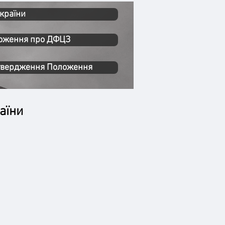
України
ложення про ДФЦЗ
атвердження Положення
аїни