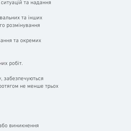
 ситуацій та надання
вальних та інших
ого розмінування
вання та окремих
их робіт.
у, забезпечуються
ротягом не менше трьох
 або виникнення