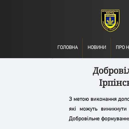
ГОЛОВНА
НОВИНИ
ПРО Н
Доброві
Ірпінс
З метою виконання допом
які можуть виникнути 
Добровільне формування 