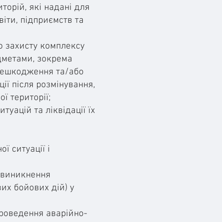
торій, які надані для
віти, підприємств та
о захисту комплексу
едметами, зокрема
знешкодження та/або
ії після розмінування,
ї території;
уацій та ліквідації їх
ї ситуації і
и виникнення
вих бойових дій) у
проведення аварійно-