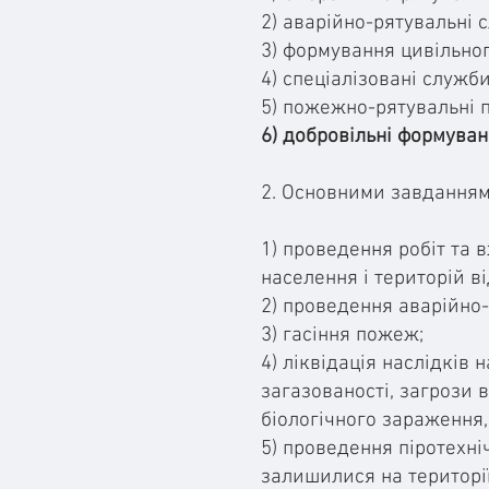
2) аварійно-рятувальні 
3) формування цивільног
4) спеціалізовані служби
5) пожежно-рятувальні п
6) добровільні формуван
2. Основними завданнями
1) проведення робіт та 
населення і територій ві
2) проведення аварійно-
3) гасіння пожеж;
4) ліквідація наслідків
загазованості, загрози в
біологічного зараження,
5) проведення піротехн
залишилися на території