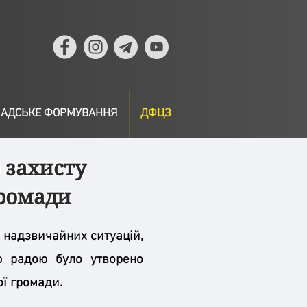
АДСЬКЕ ФОРМУВАННЯ
ДФЦЗ
 захисту
громади
в надзвичайних ситуацій,
ою радою було утворено
ої громади.