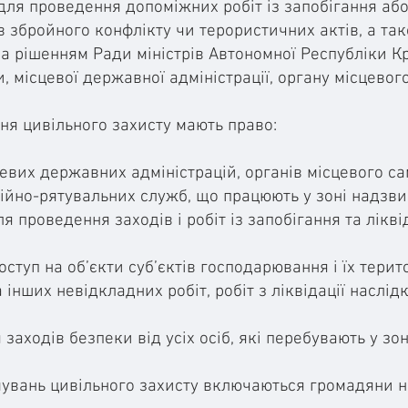
ля проведення допоміжних робіт із запобігання або 
ів збройного конфлікту чи терористичних актів, а т
а рішенням Ради міністрів Автономної Республіки К
, місцевої державної адміністрації, органу місцево
ня цивільного захисту мають право:
цевих державних адміністрацій, органів місцевого са
йно-рятувальних служб, що працюють у зоні надзвич
ля проведення заходів і робіт із запобігання та лікві
ступ на об’єкти суб’єктів господарювання і їх тери
 інших невідкладних робіт, робіт з ліквідації наслі
аходів безпеки від усіх осіб, які перебувають у зон
мувань цивільного захисту включаються громадяни н