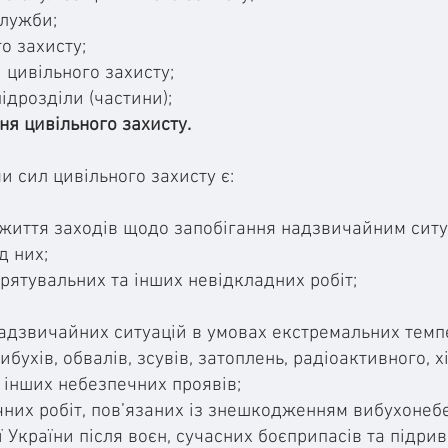
служби;
о захисту;
 цивільного захисту;
ідрозділи (частини);
ня цивільного захисту.
 сил цивільного захисту є:
вжиття заходів щодо запобігання надзвичайним ситу
д них;
рятувальних та інших невідкладних робіт;
 надзвичайних ситуацій в умовах екстремальних темп
ибухів, обвалів, зсувів, затоплень, радіоактивного, 
 інших небезпечних проявів;
ічних робіт, пов’язаних із знешкодженням вибухонеб
 України після воєн, сучасних боєприпасів та підрив