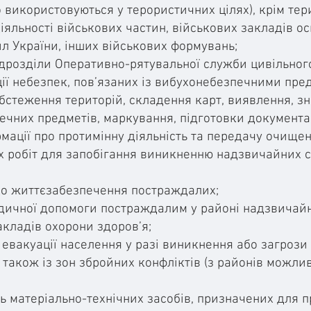
 використовуються у терористичних цілях), крім тери
іяльності військових частин, військових закладів ос
л України, інших військових формувань;
підрозділи Оперативно-рятувальної служби цивільног
ції небезпек, пов’язаних із вибухонебезпечними пр
обстеження територій, складення карт, виявлення, 
чних предметів, маркування, підготовки документац
ації про протимінну діяльність та передачу очищено
 робіт для запобігання виникненню надзвичайних сит
до життєзабезпечення постраждалих;
дичної допомоги постраждалим у районі надзвичайно
акладів охорони здоров’я;
і евакуації населення у разі виникнення або загроз
а також із зон збройних конфліктів (з районів можли
ь матеріально-технічних засобів, призначених для 