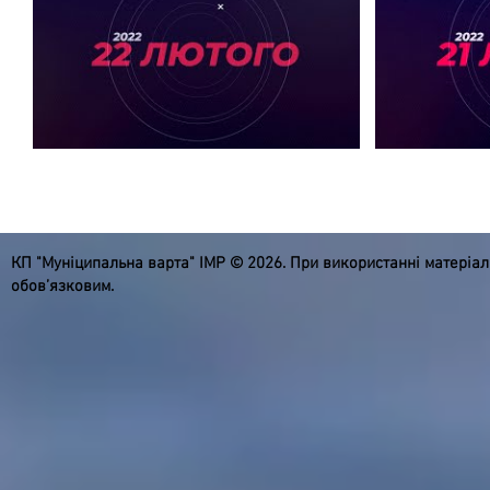
КП "Муніципальна варта" ІМР © 2026. При використанні матеріа
обов’язковим.