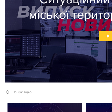
міської терито
випу
Search videos