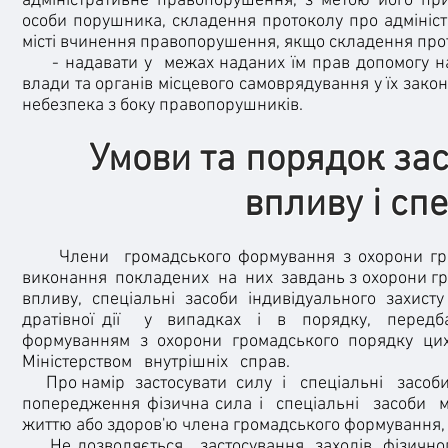
адміністративне правопорушення, з метою його пр
особи порушника, складення протоколу про адмініст
місті вчинення правопорушення, якщо складення прот
- надавати у межах наданих їм прав допомогу нар
влади та органів місцевого самоврядування у їх закон
небезпека з боку правопорушників.
Умови та порядок заст
впливу і сп
Члени громадського формування з охорони гро
виконання покладених на них завдань з охорони гро
впливу, спеціальні засоби індивідуального захис
дратівної дії у випадках і в порядку, передб
формуванням з охорони громадського порядку 
Міністерством внутрішніх справ.
Про намір застосувати силу і спеціальні засоб
попередження фізична сила і спеціальні засоби м
життю або здоров'ю члена громадського формування,
Не дозволяється застосування заходів фізичного