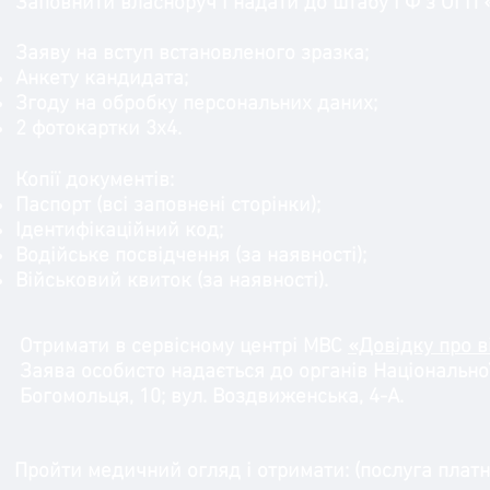
Заповнити власноруч і надати до штабу ГФ з ОГ
Заяву на вступ встановленого зразка;
Анкету кандидата;
Згоду на обробку персональних даних;
2 фотокартки 3х4.
Копії документів:
Паспорт (всі заповнені сторінки);
Ідентифікаційний код;
Водійське посвідчення (за наявності);
Військовий квиток (за наявності).
Отримати в сервісному центрі МВС
«Довідку про в
Заява особисто надається до органів Національної 
Богомольця, 10; вул. Воздвиженська, 4-А.
Пройти медичний огляд і отримати: (послуга платн