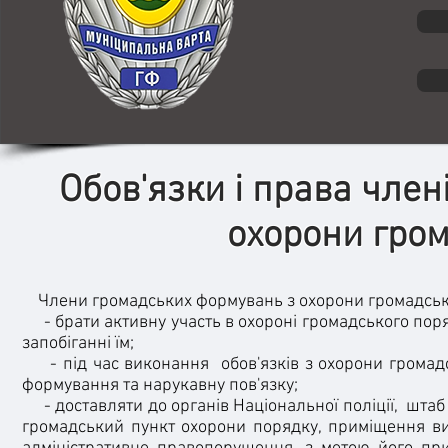
Обов'язки і права чле
охорони гро
Члени громадських формувань з охорони громадськог
- брати активну участь в охороні громадського поря
запобіганні їм;
- під час виконання обов'язків з охорони громадс
формування та нарукавну пов'язку;
- доставляти до органів Національної поліції, шта
громадський пункт охорони порядку, приміщення вик