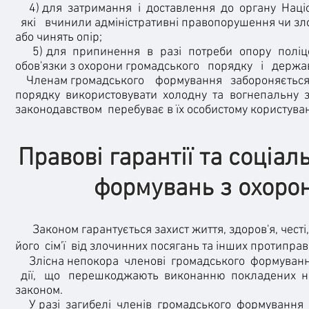
4) для затримання і доставлення до органу Націон
які вчинили адміністративні правопорушення чи зл
або чинять опір;
5) для припинення в разі потреби опору поліцейс
обов'язки з охорони громадського порядку і держав
Членам громадського формування забороняється п
порядку використовувати холодну та вогнепаль
законодавством перебуває в їх особистому користуван
Правові гарантії та соціа
формувань з охоро
Законом гарантується захист життя, здоров'я, чест
його сім'ї від злочинних посягань та інших протиправ
Злісна непокора членові громадського формування з
дії, що перешкоджають виконанню покладених на ньо
законом.
У разі загибелі членів громадського формування 