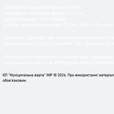
Сертифікат нарколога форма 140/о;
Сертифікат психіатра форма 122-2/о;
Довідка форма 127/о (зброя).
м. Київ, вул. Васильківська 13, 044 258-19-76 або
Отримати «Довідку про проходження вивчення мат
застосування» (послуга платна).
Тир «Динамо» та «І
Проходження первинного інструктажу і навчання в 
посвідчення члена ГФ «ІРПІНСЬКА МУНІЦИПАЛЬНА
КП "Муніципальна варта" ІМР © 2026. При використанні матеріа
обов’язковим.