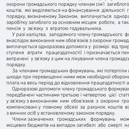
охорони громадського порядку членам сім'ї загибло
коштів, які виділяються на фінансування діяльност
порядку, визначеному Законом, виплачується однор
заробітку загиблого за основним місцем роботи, а
пенсія у зв'язку з втратою годувальника.
У разі каліцтва, заподіяного члену громадського фо
внаслідок виконання ним обов'язків з охорони грома
виплачується одноразова допомога у розмірі від три
ступеня втрати працездатності) і призначається пенс
витрачені у зв'язку з цим на лікування члена громад
порядку.
За членами громадських формувань, я
кі потерпіли
шкоди при перевищенні ними меж необхідної оборони, 
плата на весь період до відновлення працездатності 
Одноразові допомоги члену громадського формування
передбачені частинами третьою і четвертою цієї статті
у зв'язку з виконанням ним обов'язків з охорони 
компенсовані у повному обсязі за рахунок коштів ві
з винних осіб у встановленому законом порядку.
Члени зазначених громадських формувань можуть 
місцевих бюджетів на випадок загибелі або смерті н