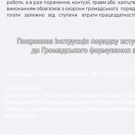
роботи, а в разі поранення, контузії, травм або каліц
виконанням обов'язків з охорони громадського порядк
плати залежно від ступеня втрати працездатності
Покрокова інструкція порядку всту
до Громадського формування 
Співбесіда з начальником штабу ГФ з ОГП «ІРПІ
Ознайомитись:
Закон України «Про участь громадян в охороні гр
Постанова КМУ «Про затвердження Типового стату
порядку і державного кордону, описів зразків бла
формування»