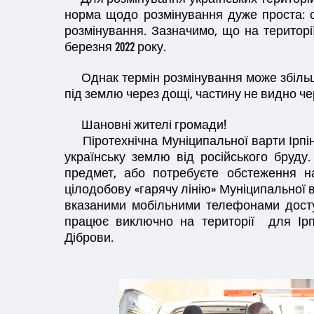
норма щодо розмінування дуже проста: о
розмінування. Зазначимо, що на території
березня 2022 року.
Однак термін розмінування може збільш
під землю через дощі, частину не видно ч
Шановні жителі громади!
Піротехнічна Муніципальної варти Ірпі
українську землю від російського бруд
предмет, або потребуєте обстеження н
цілодобову «гарячу лінію» Муніципальної 
вказаними
мобільними телефонами доступні
працює виключно на території для Ірпе
Діброви.