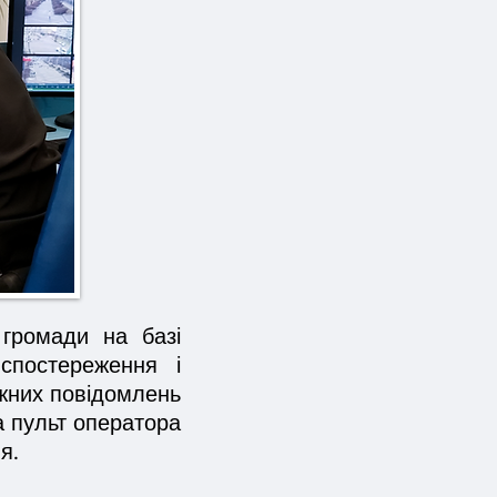
ї громади на базі
спостереження і
жних повідомлень
на пульт оператора
я.