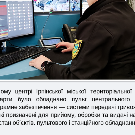
ому центрі Ірпінської міської територіально
варти було обладнано пульт центрального 
грамне забезпечення — системи передачі триво
 які призначені для прийому, обробки та видачі 
тан об’єктів, пультового і станційного обладнанн