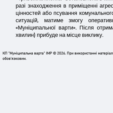
разі знаходження в приміщенні агре
цінностей або псування комунальног
ситуацій, матиме змогу операти
«Муніципальної варти». Після отрим
хвилин) прибуде на місце виклику.
КП "Муніципальна варта" ІМР © 2026. При використанні матеріа
обов’язковим.