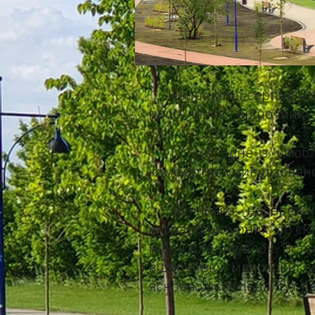
Наприкінці серпня 2018
прогулянок і відпочинку
Це одне з улюблених 
комфортно і цивілізовано
Ірпінська набережна
інфраструктурних об’єкт
місця для рибалок. Вст
відпочинку, мангальні 
яскраво освітлена, тут 