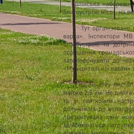
Ірпінська набережна – 
благоустрою міста, на 
Тут організовано ціло
варта». Інспектори МВ
благоустрою та дотрим
порушення громадськог
зателефонувати до чер
«Муніципальної варти» 
На початку листопада
майже 2,5 км. Не дивля
та зі святковим наст
долучилась до велопробі
презентувала свій нов
здійснюватися патрулюв
довжину набережної (те