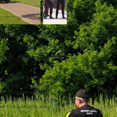
впорядковане місце для
ців, які мають змогу
их вимог до подібних
території та спеціальні
ик, обладнано місця для
дженнями. Вся набережна
и та пішохідну зону.