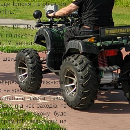
ди Ірпеня і є об’єктом
рпінь.
ість КП «Муніципальна
о слідкують за станом
ї. У випадках грубого
уаціях інспектор може
 швидкого реагування)
абережної протяжністю
 на урочисте відкриття,
іципальна варта також
дку під час заходів, та
роцикл, на якому буде
кторам МВ, зважаючи на
зну кількість об'єктів