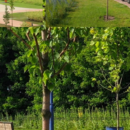
 року в Ірпені урочисто відкрили ще одне 
 – набережну вздовж річки Ірпінь.
місць для прогулянок і відпочинку ірпін
 провести дозвілля з сім’єю та друзями.
 побудована з урахуванням усіх сучасн
ів. Там зроблені чисті, облаштовані пляжні 
ановлено альтанки, лавочки, дитячий майданч
зони та нові зелені зони з додатковими наса
прокладено вело доріжки, дорогу з парко-місцям