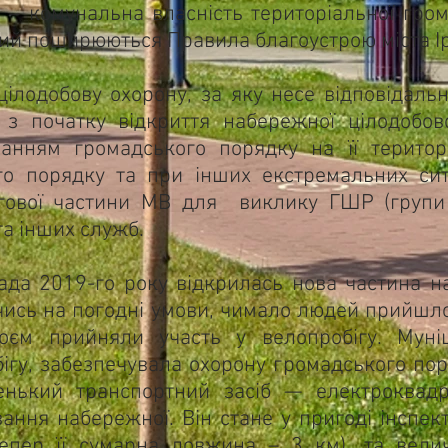
комунальна власність територіальної грома
який поширюються Правила благоустрою міста І
добову охорону, за яку несе відповідальн
 з початку відкриття набережної цілодобов
анням громадського порядку на її територі
о порядку та при інших екстремальних сит
гової частини МВ для виклику ГШР (групи
та інших служб.
 2019-го року відкрилась нова частина н
чись на погодні умови, чимало людей прийшло
роєм прийняли участь у велопробігу. Мун
гу, забезпечувала охорону громадського поря
енький транспортний засіб — електроквад
ання набережної. Він стане у пригоді інспе
пер її сумарна довжина – 3 км), та величе