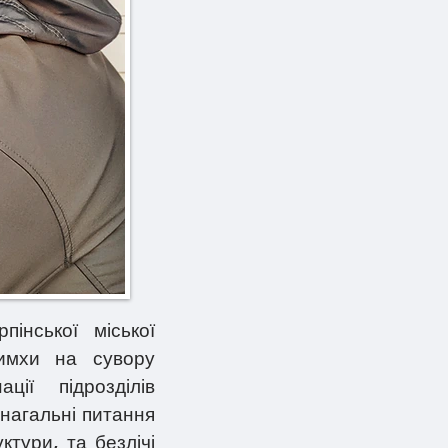
нської міської
римхи на сувору
ції підрозділів
нагальні питання
ктури, та безлічі