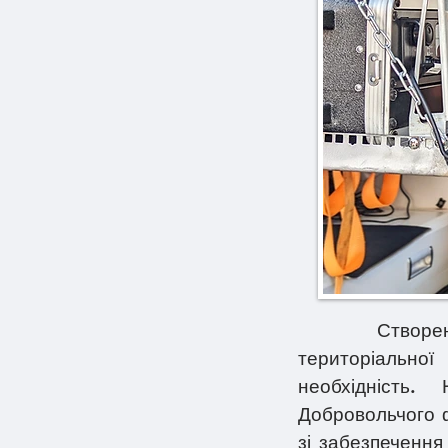
Створення на
територіально
необхідність.
Добровольчого ф
зі забезпечення