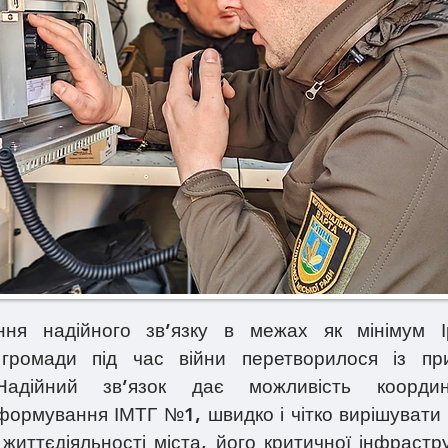
дійного зв’язку в межах як мінімум Ірпі
ї громади під час війни перетворилося із п
 Надійний зв’язок дає можливість координа
ормування ІМТГ №1, швидко і чітко вирішувати 
 життєдіяльності міста, його критичної інфрастру