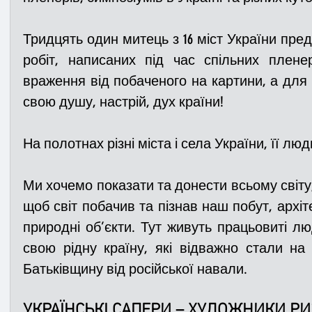
Тридцять один митець з 16 міст України пред
робіт, написаних під час спільних пленер
враження від побаченого на картини, а для 
свою душу, настрій, дух країни!
На полотнах різні міста і села України, її лю
Ми хочемо показати та донести всьому світу,
щоб світ побачив та пізнав наш побут, архітек
природні об’єкти. Тут живуть працьовиті лю
свою рідну країну, які відважно стали на
Батьківщину від російської навали.
УКРАЇНСЬКІ САПЕРИ – ХУДОЖНИКИ Р