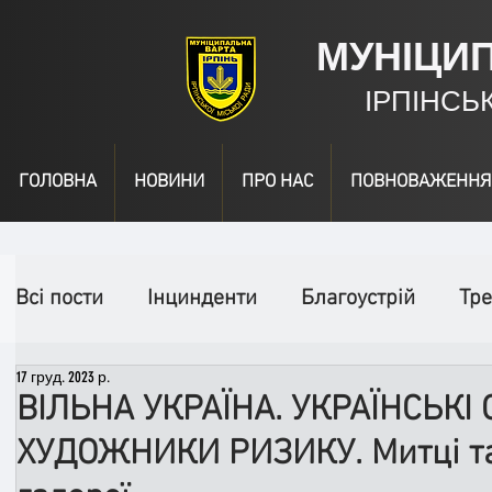
МУНІЦИ
ІРПІНСЬ
ГОЛОВНА
НОВИНИ
ПРО НАС
ПОВНОВАЖЕННЯ
Всі пости
Інцинденти
Благоустрій
Тре
17 груд. 2023 р.
День народження
Відео
Інформація
ВІЛЬНА УКРАЇНА. УКРАЇНСЬКІ
ХУДОЖНИКИ РИЗИКУ. Митці та
Спільні заходи
Надзвичайні заходи
П