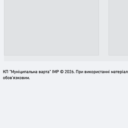
КП "Муніципальна варта" ІМР © 2026. При використанні матеріа
обов’язковим.
Ірпінь, зупинись…
Доро
черго