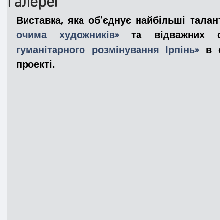
галереї
Виставка, яка об'єднує найбільші талан
Медицина
Новини
ДТП
Рятувал
очима художників»
 та відважних 
гуманітарного розмінування Ірпінь»
 в 
проекті.
Адмінпротокол
Свята
Поліція
Си
Війна
Розмінування
Добровільна п
Курс спротиву
Цивільний захист
ДФ
Громадське формування