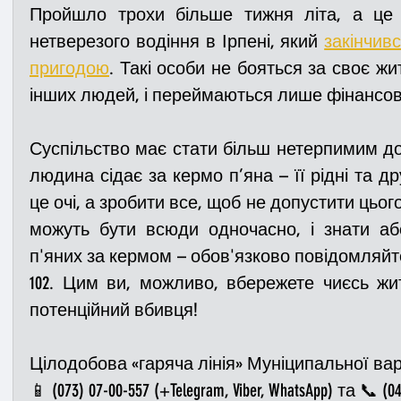
Пройшло трохи більше тижня літа, а це
нетверезого водіння в Ірпені, який 
закінчив
пригодою
. Такі особи не бояться за своє жи
інших людей, і переймаються лише фінансов
Суспільство має стати більш нетерпимим до
людина сідає за кермо п’яна – її рідні та др
це очі, а зробити все, щоб не допустити цьог
можуть бути всюди одночасно, і знати аб
п'яних за кермом – обов'язково повідомляйте 
102. Цим ви, можливо, вбережете чиєсь жи
потенційний вбивця!
Цілодобова «гаряча лінія» Муніципальної вар
📱 (073) 07-00-557 (+Telegram, Viber, WhatsApp) та 📞 (04