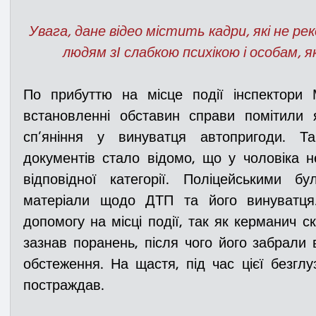
Увага, дане відео містить кадри, які не ре
людям зІ слабкою психікою і особам, які
По прибуттю на місце події інспектори 
встановленні обставин справи помітили я
сп’яніння у винуватця автопригоди. Та
документів стало відомо, що у чоловіка н
відповідної категорії. Поліцейськими бу
матеріали щодо ДТП та його винуватця
допомогу на місці події, так як керманич ск
зазнав поранень, після чого його забрали 
обстеження. На щастя, під час цієї безглу
постраждав. 