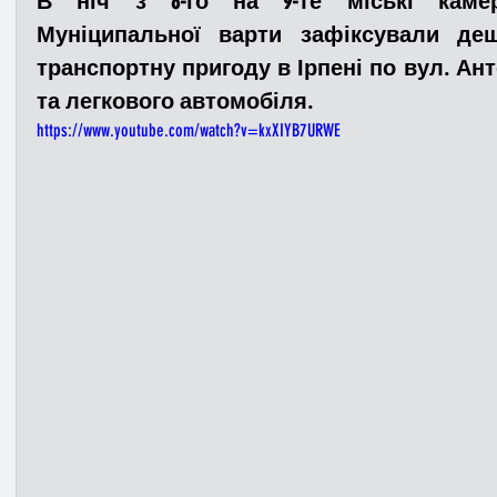
В ніч з 8-го на 9-те міські камер
Муніципальної варти зафіксували де
транспортну пригоду в Ірпені по вул. Ант
Медицина
Новини
ДТП
Рятувал
та легкового автомобіля. 
https://www.youtube.com/watch?v=kxXIYB7URWE
Адмінпротокол
Свята
Поліція
Си
Війна
Розмінування
Добровільна п
Курс спротиву
Цивільний захист
ДФ
Громадське формування