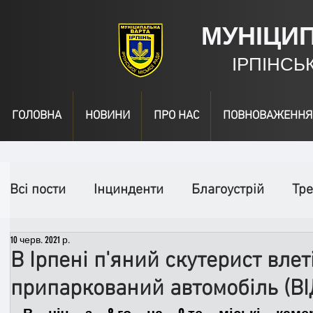
МУНІЦИ
ІРПІНСЬ
ГОЛОВНА
НОВИНИ
ПРО НАС
ПОВНОВАЖЕННЯ
Всі пости
Інцинденти
Благоустрій
Тре
10 черв. 2021 р.
День народження
Відео
Інформація
В Ірпені п'яний скутерист влет
припаркований автомобіль (ВІ
Спільні заходи
Надзвичайні заходи
П