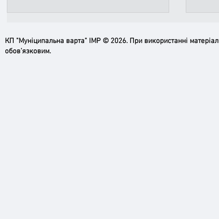
КП "Муніципальна варта" ІМР © 2026. При використанні матеріа
обов’язковим.
Ірпінь, зупинись…
Доро
черго
грома