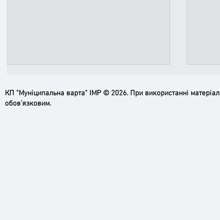
КП "Муніципальна варта" ІМР © 2026. При використанні матеріа
обов’язковим.
Пильн
Робимо місто безпечнішим: нові
рупори системи оповіщення вже
працюють!