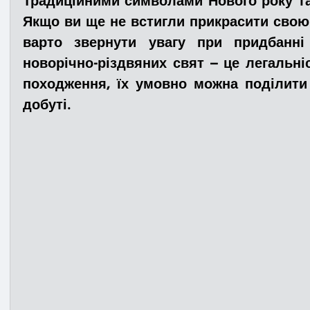
Традиційними символами Нового року та 
Якщо ви ще не встигли прикрасити свою 
варто звернути увагу при придбанні 
Медицина
Новини
ДТП
Рятувал
новорічно-різдвяних свят 
–
 це легальні
походження, їх умовно можна поділити 
Адмінпротокол
Свята
Поліція
Си
добуті.
Війна
Розмінування
Добровільна п
Курс спротиву
Цивільний захист
ДФ
Громадське формування