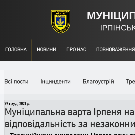
МУНІЦИ
ІРПІНСЬ
ГОЛОВНА
НОВИНИ
ПРО НАС
ПОВНОВАЖЕННЯ
Всі пости
Інцинденти
Благоустрій
Тре
29 груд. 2021 р.
День народження
Відео
Інформація
Муніципальна варта Ірпеня на
відповідальність за незаконн
Спільні заходи
Надзвичайні заходи
П