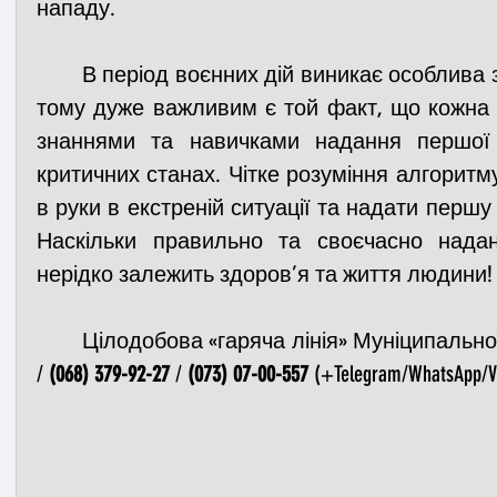
нападу. 
	В період воєнних дій виникає особлива загроза для життя людини, 
тому дуже важливим є той факт, що кожна 
знаннями та навичками надання першої 
критичних станах. Чітке розуміння алгоритм
в руки в екстреній ситуації та надати перш
Наскільки правильно та своєчасно надан
нерідко залежить здоров’я та життя людини!
	Цілодобова «гаряча лінія» Муніципально
/ 
(068) 379-92-27
 / 
(073) 07-00-557
 (+Telegram/WhatsApp/Vi