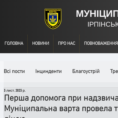
МУНІЦИ
ІРПІНСЬ
ГОЛОВНА
НОВИНИ
ПРО НАС
ПОВНОВАЖЕННЯ
Всі пости
Інцинденти
Благоустрій
Тре
3 лист. 2023 р.
День народження
Відео
Інформація
Перша допомога при надзвича
Муніципальна варта провела т
Спільні заходи
Надзвичайні заходи
П