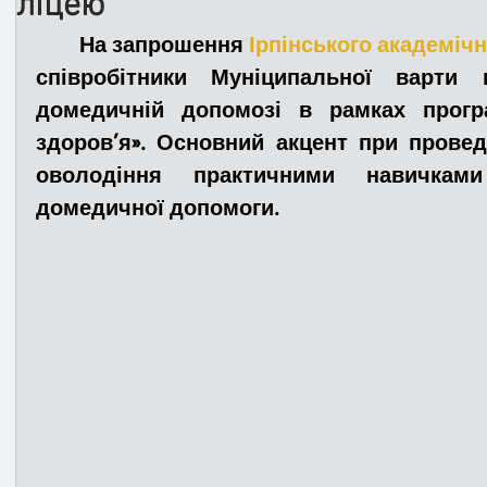
ліцею
На запрошення 
Ірпінського академіч
Медицина
Новини
ДТП
Рятувал
співробітники Муніципальної варти 
домедичній допомозі в рамках прогр
здоров’я». Основний акцент при проведе
Адмінпротокол
Свята
Поліція
Си
оволодіння практичними навичкам
домедичної допомоги.
Війна
Розмінування
Добровільна п
Курс спротиву
Цивільний захист
ДФ
Громадське формування