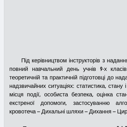
	Під керівництвом інструкторів з надання догоспітальної допомоги 
повний навчальний день учнів 9-х класі
теоретичній та практичній підготовці до на
надзвичайних ситуаціях: статистика, стану і 
місця події, особиста безпека, оцінка ста
екстреної допомоги, застосуванню алгор
кровотеча – Дихальні шляхи – Дихання – Цирк