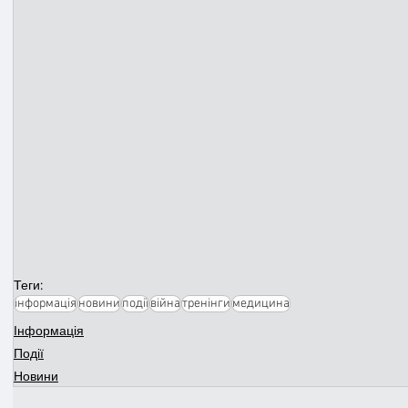
Теги:
інформація
новини
події
війна
тренінги
медицина
Інформація
Події
Новини