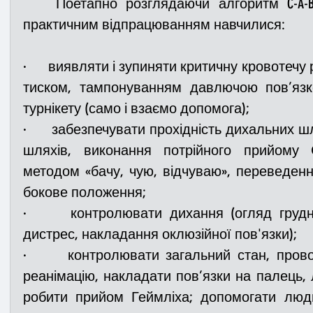
	Поетапно розглядаючи алгоритм C-A-B-C, завдяки обов'язковим 
практичним відпрацюванням навчилися:
·      виявляти і зупиняти критичну кровотеч
тиском, тампонуванням давлючою пов’язк
турнікету (само і взаємо допомога);
·      забезпечувати прохідність дихальних ш
шляхів, виконання потрійного прийому 
методом «бачу, чую, відчуваю», переведення
бокове положення;
·      контролювати дихання (огляд грудно
дистрес, накладання оклюзійної пов'язки);
·      контролювати загальний стан, пров
реанімацію, накладати пов’язки на палець, лі
робити прийом Геймліха; допомогати людин