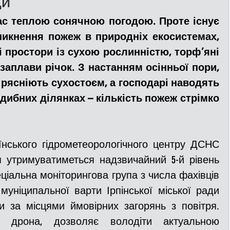
ди
ас теплою сонячною погодою. Проте існує 
ДТП
Рятувальники
Паркування
никнення пожеж в природніх екосистемах, 
і простори із сухою рослинністю, торф’яні 
заплави річок. З настанням осінньої пори, 
та
Поліція
Ситуаційний центр
ї рясніють сухостоєм, а господарі наводять 
адибних ділянках
 – 
кількість пожеж стрімко 
Добровільна пожежна дружина
нського гідрометеорологічного центру ДСНС 
льний захист
ДФТГ
я утримуватиметься надзвичайний 5-й рівень 
іальна моніторингова група з числа фахівців 
муніципальної варти Ірпінської міської ради 
я
 за місцями ймовірних загорянь з повітря. 
 дрона, дозволяє володіти актуальною 