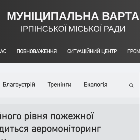
МУНІЦИПАЛЬНА ВАРТА
ІРПІНСЬКОЇ МІСЬКОЇ РАДИ
АС
ПОВНОВАЖЕННЯ
СИТУАЦІЙНИЙ ЦЕНТР
ГРОМ
Благоустрій
Тренінги
Екологія
ідео
Інформація
Нагородження
йного рівня пожежної
диться аеромоніторинг
вичайні заходи
Події
Коронавірус