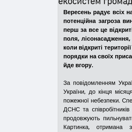
екосистем грома
Вересень радує всіх н
Медицина
Новини
потенційна загроза ви
перш за все це відкрит
поля, лісонасадження, 
Адмінпротокол
Свя
коли відкриті територі
порядки на своїх прис
йде вгору. 
Війна
Розмінування
За повідомленням Украї
Курс спротиву
Циві
України, до кінця місяц
пожежної небезпеки. Спец
ДСНС та співробітників 
Громадське формуванн
продовжують пильнувати
Картинка, отримана з