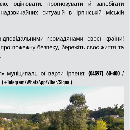
єю, оцінювати, прогнозувати й запобігати 
дзвичайних ситуацій в Ірпінській міській 
ідповідальними громадянами своєї країни! 
про пожежну безпеку, бережіть своє життя та 
.
я» муніципальної варти Ірпеня: 
(04597) 60-400
 / 
7
 (+Telegram/WhatsApp/Viber/Signal).