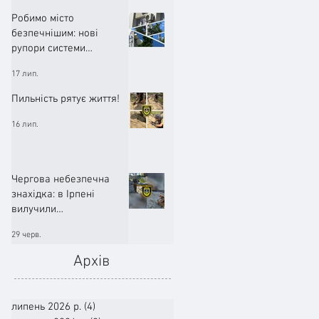
Робимо місто
безпечнішим: нові
рупори системи
оповіщення вже
17 лип.
працюють!
Пильність рятує життя!
16 лип.
Чергова небезпечна
знахідка: в Ірпені
вилучили
артилерійський снаряд
29 черв.
Архів
липень 2026 р.
(4)
4 пости