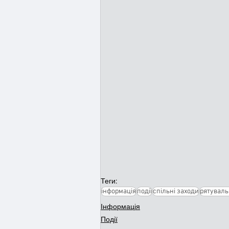
Теги:
інформація
події
спільні заходи
рятувал
Інформація
Події