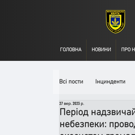
ГОЛОВНА
НОВИНИ
ПРО Н
Всі пости
Інцинденти
27 вер. 2023 р.
День народження
В
Період надзвича
небезпеки: прово
Спільні заходи
Надз