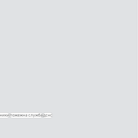
ьники
пожежна служба
дснс