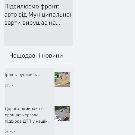
Підсилюємо фронт:
Ліквідували наслідки
авто від Муніципальної
негоди: Добровільне
варти вирушає на
формування
передову
цивільного захисту
допомогло впоратися
підтопленнями
Нещодавні новини
Ірпінь, зупинись…
27 лип.
Дорога помилок не
прощає: чергова
підбірка ДТП у нашій
громаді (ВІДЕО)
24 лип.