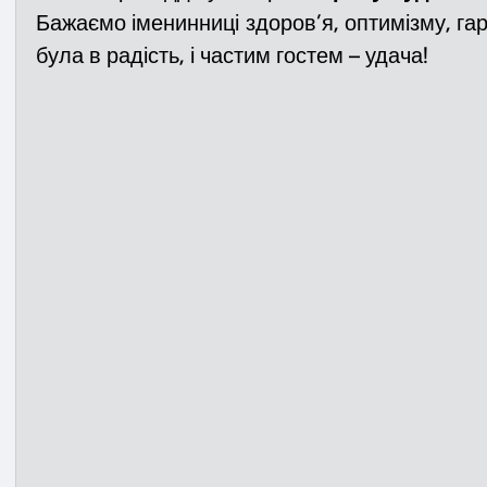
Бажаємо іменинниці здоров’я, оптимізму, га
була в радість, і частим гостем – удача! 
Медицина
Новини
ДТП
Рятувал
Адмінпротокол
Свята
Поліція
Си
Війна
Розмінування
Добровільна п
Курс спротиву
Цивільний захист
ДФ
Громадське формування