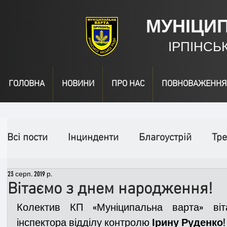
МУНІЦИ
ІРПІНСЬ
ГОЛОВНА
НОВИНИ
ПРО НАС
ПОВНОВАЖЕННЯ
Всі пости
Інцинденти
Благоустрій
Тре
23 серп. 2019 р.
День народження
Відео
Інформація
Вітаємо з днем народження!
Колектив КП «Муніципальна варта» ві
Спільні заходи
Надзвичайні заходи
П
інспектора відділу контролю 
Ірину Руденко
!