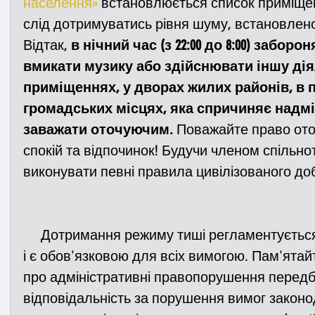
населення»
 встановлюється список приміщень
слід дотримуватись рівня шуму, встановлен
Відтак, 
в нічний час (з 22:00 до 8:00) заборо
вмикати музику або здійснювати іншу дія
приміщеннях, у дворах жилих районів, в п
громадських місцях, яка спричиняє надм
заважати оточуючим. 
Поважайте право ото
спокій та відпочинок! Будучи членом спільно
виконувати певні правила цивілізованого до
     Дотримання режиму тиші регламентується законодавством України 
і є обов'язковою для всіх вимогою. Пам'ятай
про адміністративні правопорушення передб
відповідальність за порушення вимог законо