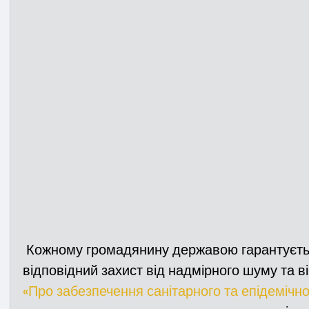
Медицина
Новини
ДТП
Рятувал
Адмінпротокол
Свята
Поліція
Си
Війна
Розмінування
Добровільна п
Курс спротиву
Цивільний захист
ДФ
 Кожному громадянину державою гарантується право на тишу та 
Громадське формування
відповідний захист від надмірного шуму та ві
«Про забезпечення санітарного та епідемічн