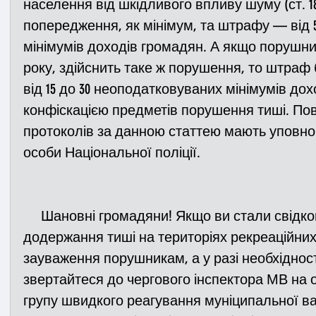
населення від шкідливого впливу шуму (ст. 182
попередження, як мінімум, та штрафу — від 
мінімумів доходів громадян. А якщо порушни
року, здійснить таке ж порушення, то штраф
від 15 до 30 неоподатковуваних мінімумів дох
конфіскацією предметів порушення тиші. П
протоколів за данною статтею мають уповнов
особи Національної поліції.
     Шановні громадяни! Якщо ви стали свідком порушення правил 
додержання тиші на територіях рекреаційних з
зауваження порушникам, а у разі необхідност
звертайтеся до чергового інспектора МВ на о
групу швидкого реагування муніципальної в