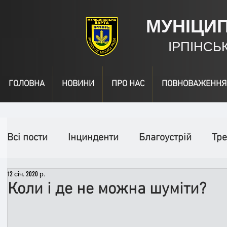
МУНІЦИ
ІРПІНСЬ
ГОЛОВНА
НОВИНИ
ПРО НАС
ПОВНОВАЖЕННЯ
Всі пости
Інцинденти
Благоустрій
Тре
12 січ. 2020 р.
День народження
Відео
Інформація
Коли і де не можна шуміти?
Спільні заходи
Надзвичайні заходи
П