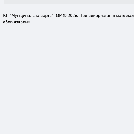
КП "Муніципальна варта" ІМР © 2026. При використанні матеріа
обов’язковим.
Пильн
Робимо місто безпечнішим: нові
рупори системи оповіщення вже
працюють!