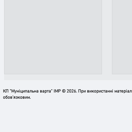
КП "Муніципальна варта" ІМР © 2026. При використанні матеріа
обов’язковим.
Ірпінь, зупинись…