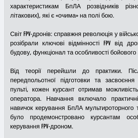
характеристикам БпЛА розвідників різн
літакових), які є «очима» на полі бою.
Світ FPV-дронів: справжня революція у військ
розібрали ключові відмінності FPV від дрон
будову, функціонал та особливості бойового
Від теорії перейшли до практики. Післ
передпольотної підготовки та засвоєння
пульті, кожен курсант отримав можливість
оператора. Навчання включало практичні
навичок керування БпЛА мультироторного ти
було продемонстровано курсантам особл
керування FPV-дроном.