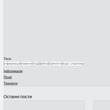
Теги:
інформація
новини
події
війна
тренінги
курс спротиву
Інформація
Події
Тренінги
Останні пости