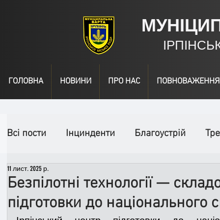
МУНІЦИ
ІРПІНСЬ
ГОЛОВНА
НОВИНИ
ПРО НАС
ПОВНОВАЖЕННЯ
Всі пости
Інцинденти
Благоустрій
Тре
11 лист. 2025 р.
День народження
Відео
Інформація
Безпілотні технології — склад
підготовки до національного с
Спільні заходи
Надзвичайні заходи
П