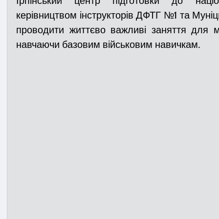
Ірпінський центр підготовки до націо
керівництвом інструкторів ДФТГ №1 та Муніц
проводити життєво важливі заняття для м
Медицина
Новини
ДТП
Рятувал
навчаючи базовим військовим навичкам.
Адмінпротокол
Свята
Поліція
Си
Війна
Розмінування
Добровільна п
Курс спротиву
Цивільний захист
ДФ
Громадське формування