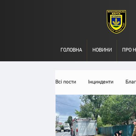
ГОЛОВНА
НОВИНИ
ПРО Н
Всі пости
Інцинденти
Благ
День народження
Відео
Спільні заходи
Надзвичай