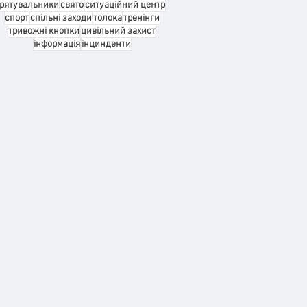
рятувальники
свято
ситуаційний центр
спорт
спільні заходи
толока
тренінги
тривожні кнопки
цивільний захист
інформація
інцинденти