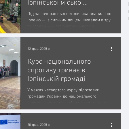
Ірпінської міської
територіальної громади
Під час вчорашньої негоди, яка вдарила по
ТП
Рятувальники
Паркування
активно допомагало в
Ірпеню — із сильним дощем, шквалом вітру
та градом — місто зіштовхнулося з
ліквідації наслідків
численними...
сильної зливи
Поліція
Ситуаційний центр
Війна
22 трав. 2025 р.
Курс національного
на пожежна дружина
Курс спротиву
спротиву триває в
Ірпінській громаді
Громадське формування
У межах четвертого курсу підготовки
громадян України до національного
спротиву, що триває в Ірпінській громаді,
учасники продовжують...
20 трав. 2025 р.