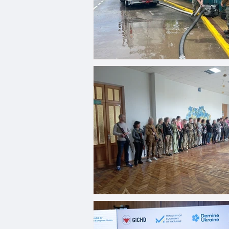
Медицина
Новини
Д
Адмінпротокол
Свята
Розмінування
Добровіль
Цивільний захист
ДФТГ