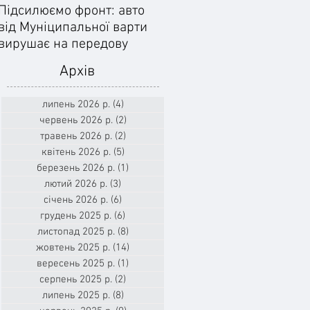
Підсилюємо фронт: авто
Ліквідували наслідки
від Муніципальної варти
негоди: Добровільне
вирушає на передову
формування цивільного
захисту допомогло
Архів
впоратися з
підтопленнями
липень 2026 р.
(4)
4 пости
червень 2026 р.
(2)
2 пости
травень 2026 р.
(2)
2 пости
квітень 2026 р.
(5)
5 постів
березень 2026 р.
(1)
1 пост
лютий 2026 р.
(3)
3 пости
січень 2026 р.
(6)
6 постів
грудень 2025 р.
(6)
6 постів
листопад 2025 р.
(8)
8 постів
жовтень 2025 р.
(14)
14 постів
вересень 2025 р.
(1)
1 пост
серпень 2025 р.
(2)
2 пости
липень 2025 р.
(8)
8 постів