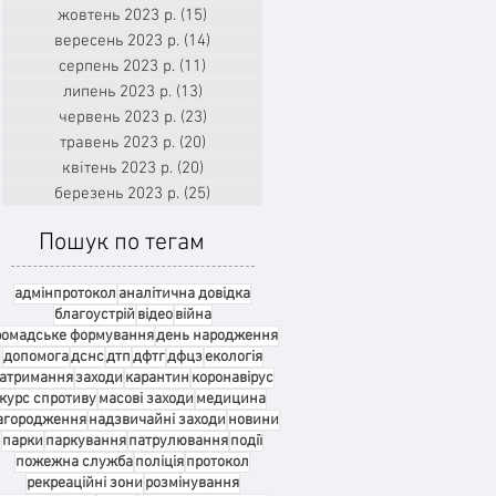
жовтень 2023 р.
(15)
15 постів
вересень 2023 р.
(14)
14 постів
серпень 2023 р.
(11)
11 постів
липень 2023 р.
(13)
13 постів
червень 2023 р.
(23)
23 пости
травень 2023 р.
(20)
20 постів
квітень 2023 р.
(20)
20 постів
березень 2023 р.
(25)
25 постів
Пошук по тегам
адмінпротокол
аналітична довідка
благоустрій
відео
війна
ромадське формування
день народження
допомога
дснс
дтп
дфтг
дфцз
екологія
атримання
заходи
карантин
коронавірус
курс спротиву
масові заходи
медицина
агородження
надзвичайні заходи
новини
парки
паркування
патрулювання
події
пожежна служба
поліція
протокол
рекреаційні зони
розмінування