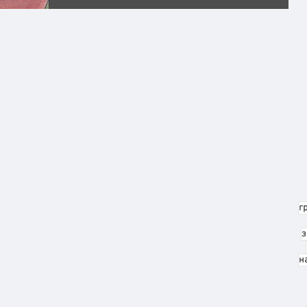
продовжують...
г
з
н