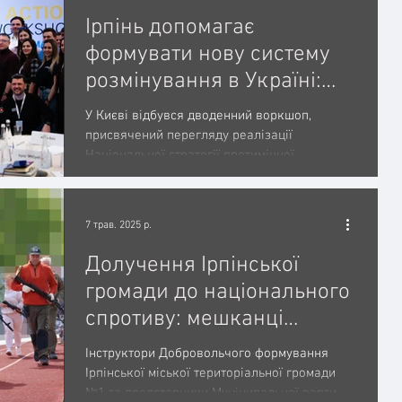
Ірпінь допомагає
формувати нову систему
розмінування в Україні:
начальник піротехнічної
У Києві відбувся дводенний воркшоп,
служби Муніципальної
присвячений перегляду реалізації
Національної стратегії протимінної
варти взяв участь у
діяльності України. Понад 80...
семінарі з перегляду
стратегії протимінної
7 трав. 2025 р.
діяльності
Долучення Ірпінської
громади до національного
спротиву: мешканці
опановують базові
Інструктори Добровольчого формування
військові навички
Ірпінської міської територіальної громади
№1 та представники Муніципальної варти