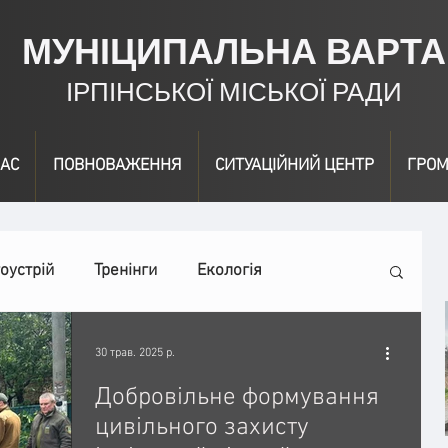
МУНІЦИПАЛЬНА ВАРТА
ІРПІНСЬКОЇ МІСЬКОЇ РАДИ
АС
ПОВНОВАЖЕННЯ
СИТУАЦІЙНИЙ ЦЕНТР
ГРОМ
оустрій
Тренінги
Екологія
Інформація
Нагородження
30 трав. 2025 р.
Добровільне формування
цивільного захисту
ні заходи
Події
Коронавірус