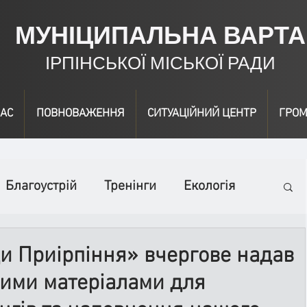
МУНІЦИПАЛЬНА ВАРТА
ІРПІНСЬКОЇ МІСЬКОЇ РАДИ
АС
ПОВНОВАЖЕННЯ
СИТУАЦІЙНИЙ ЦЕНТР
ГРОМ
Благоустрій
Тренінги
Екологія
ідео
Інформація
Нагородження
и Приірпіння» вчергове надав
ними матеріалами для
вичайні заходи
Події
Коронавірус