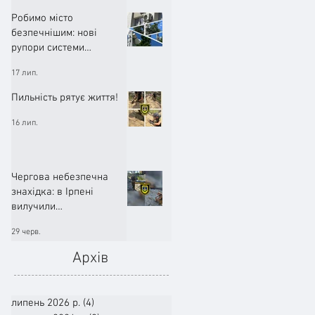
Робимо місто
безпечнішим: нові
рупори системи
оповіщення вже
17 лип.
працюють!
Пильність рятує життя!
16 лип.
Чергова небезпечна
знахідка: в Ірпені
вилучили
артилерійський снаряд
29 черв.
Архів
липень 2026 р.
(4)
4 пости