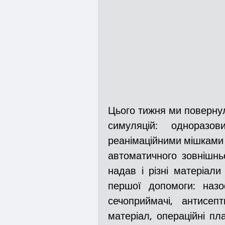
Цього тижня ми повернул
симуляцій: одноразов
реанімаційними мішками А
автоматичного зовнішнь
надав і різні матеріал
першої допомоги: назоф
сечоприймачі, антисепт
матеріал, операційні пла