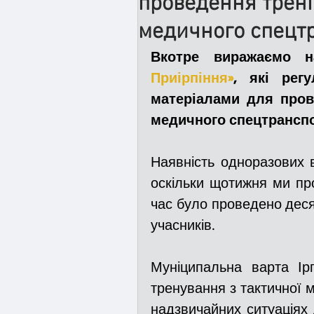
проведення трені
медичного спецт
Медицина
Новини
Вкотре виражаємо 
Приірпіння»
, які рег
матеріалами для пров
Адмінпротокол
Свя
медичного спецтранспо
Війна
Розмінування
Наявність одноразових 
оскільки щотижня ми про
час було проведено десят
Курс спротиву
Циві
учасників.
Муніципальна варта Ірп
Громадське формуванн
тренування з тактичної 
надзвичайних ситуаціях дл