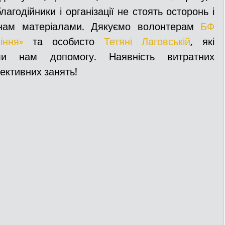
агодійники і організації не стоять осторонь і 
нам матеріалами. Дякуємо волонтерам 
БФ 
іння»
 та особисто 
Тетяні Лаговській
, які 
ли нам допомогу. Наявність витратних 
ективних занять! 