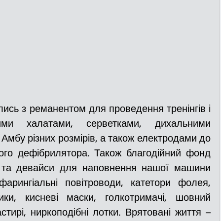
ись з реманентом для проведення тренінгів і 
ими халатами, серветками, дихальними 
мбу різних розмірів, а також електродами до 
ого дефібрилятора. Також благодійний фонд 
и та девайси для наповнення нашої машини 
арингіальні повітроводи, катетори фолея, 
ики, кисневі маски, голкотримачі, шовний 
стирі, ниркоподібні лотки. Врятовані життя – 