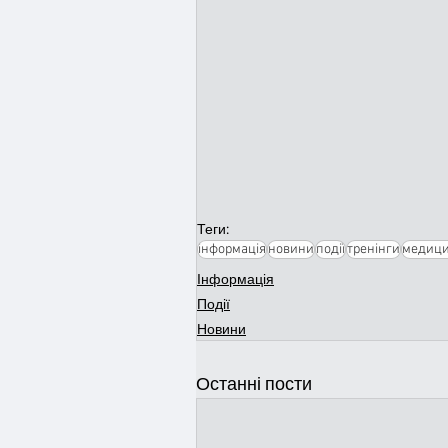
Теги:
інформація
новини
події
тренінги
медиц
Інформація
Події
Новини
Останні пости