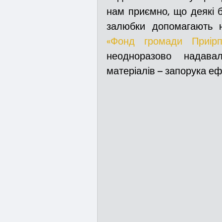
нам приємно, що деякі бл
залюбки допомагають 
«Фонд громади Приірп
неодноразово надава
матеріалів – запорука еф