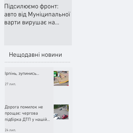
Підсилюємо фронт:
Ліквідували наслідки
авто від Муніципальної
негоди: Добровільне
варти вирушає на
формування
передову
цивільного захисту
допомогло впоратися
підтопленнями
Нещодавні новини
Ірпінь, зупинись…
27 лип.
Дорога помилок не
прощає: чергова
підбірка ДТП у нашій
громаді (ВІДЕО)
24 лип.