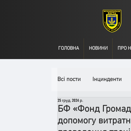
ГОЛОВНА
НОВИНИ
ПРО Н
Всі пости
Інцинденти
25 груд. 2024 р.
День народження
В
БФ «Фонд Громад
допомогу витрат
Спільні заходи
Надз