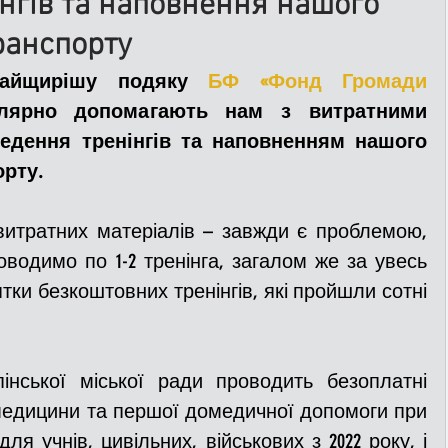
нгів та наповнення нашого
ранспорту
ДТП
Рятувальники
Паркування
найщирішу подяку 
БФ «Фонд Громади 
улярно допомагають нам з витратними 
едення тренінгів та наповненням нашого 
та
Поліція
Ситуаційний центр
рту.
Добровільна пожежна дружина
витратних матеріалів – завжди є проблемою, 
водимо по 1-2 тренінга, загалом же за увесь 
ки безкоштовних тренінгів, які пройшли сотні 
льний захист
ДФТГ
інської міської ради проводить безоплатні 
я
медицини та першої домедичної допомоги при 
я учнів, цивільних, військових з 2022 року, і 