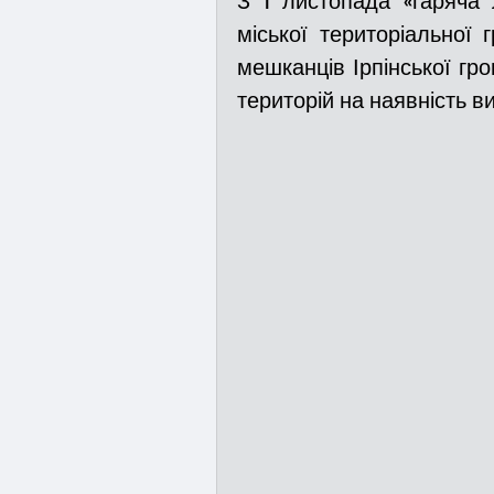
З 1 листопада «гаряча 
міської територіальної
мешканців Ірпінської гр
Медицина
Новини
територій на наявність 
Адмінпротокол
Свя
Війна
Розмінування
Курс спротиву
Циві
Громадське формуванн