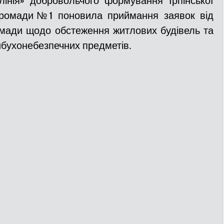
лінія» добровольчого формування Ірпінської 
 громади№1 поновила приймання заявок від 
омади щодо обстеження житлових будівель та 
ДТП
Рятувальники
Паркування
вибухонебезпечних предметів.
та
Поліція
Ситуаційний центр
Добровільна пожежна дружина
льний захист
ДФТГ
я