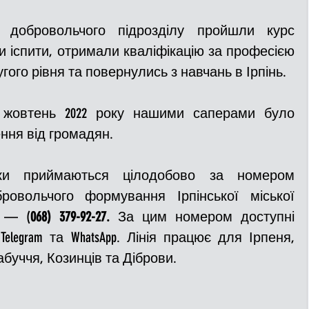
 добровольчого підрозділу пройшли курс 
и іспити, отримали кваліфікацію за професією 
гого рівня та повернулись з навчань в Ірпінь.
 жовтень 2022 року нашими саперами було 
ння від громадян. 
ки приймаються цілодобово за номером 
овольчого формування Ірпінської міської 
и — (
068) 379-92-27. 
За цим номером доступні 
elegram та WhatsApp. Лінія працює для Ірпеня, 
буччя, Козинців та Діброви.