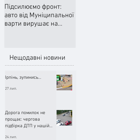
Підсилюємо фронт:
Ліквідували наслідки
авто від Муніципальної
негоди: Добровільне
варти вирушає на
формування
передову
цивільного захисту
допомогло впоратися
підтопленнями
Нещодавні новини
Ірпінь, зупинись…
27 лип.
Дорога помилок не
прощає: чергова
підбірка ДТП у нашій
громаді (ВІДЕО)
24 лип.