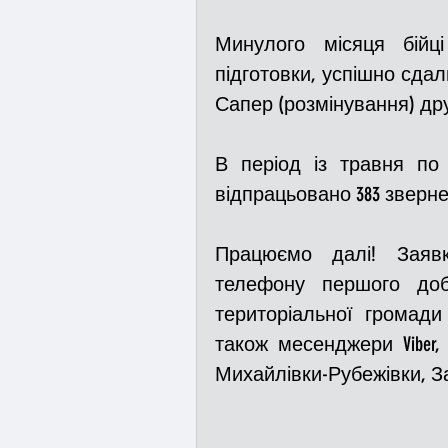
Минулого місяця бійці
підготовки, успішно сдал
Сапер (розмінування) дру
В період із травня по
відпрацьовано 383 зверне
Працюємо далі! Заяв
телефону першого добр
територіальної громад
також месенджери Viber, T
Михайлівки-Рубежівки, За