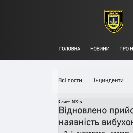
ГОЛОВНА
НОВИНИ
ПРО Н
Всі пости
Інцинденти
9 лист. 2022 р.
День народження
В
Відновлено прий
наявність вибухо
Спільні заходи
Надз