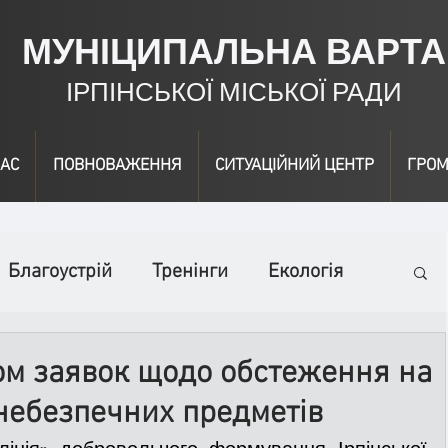
МУНІЦИПАЛЬНА ВАРТА
ІРПІНСЬКОЇ МІСЬКОЇ РАДИ
АС
ПОВНОВАЖЕННЯ
СИТУАЦІЙНИЙ ЦЕНТР
ГРОМ
Благоустрій
Тренінги
Екологія
ідео
Інформація
Нагородження
ом заявок щодо обстеження на
небезпечних предметів
вичайні заходи
Події
Коронавірус