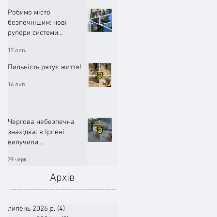
Робимо місто
безпечнішим: нові
рупори системи
оповіщення вже
17 лип.
працюють!
Пильність рятує життя!
16 лип.
Чергова небезпечна
знахідка: в Ірпені
вилучили
артилерійський снаряд
29 черв.
Архів
липень 2026 р.
(4)
4 пости