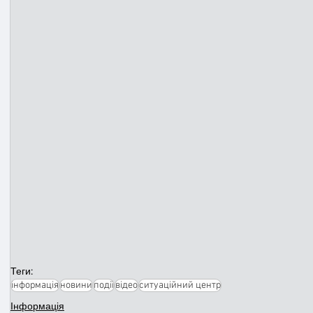
Теги:
інформація
новини
події
відео
ситуаційний центр
Інформація