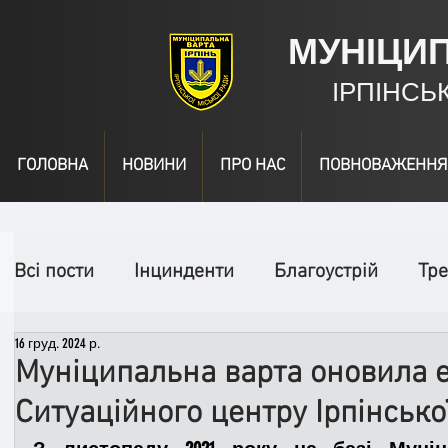
МУНІЦИ
ІРПІНСЬ
ГОЛОВНА
НОВИНИ
ПРО НАС
ПОВНОВАЖЕННЯ
Всі пости
Інцинденти
Благоустрій
Тре
16 груд. 2024 р.
День народження
Відео
Інформація
Муніципальна варта оновила е
Ситуаційного центру Ірпінсько
Спільні заходи
Надзвичайні заходи
П