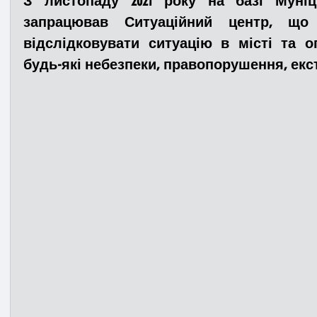
З листопаду 2021 року на базі Муніц
запрацював Ситуаційний центр, що 
відслідковувати ситуацію в місті та о
Медицина
Новини
ДТП
Рятувал
будь-які небезпеки, правопорушення, екс
Адмінпротокол
Свята
Поліція
Си
Війна
Розмінування
Добровільна п
Курс спротиву
Цивільний захист
ДФ
Громадське формування