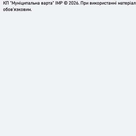
КП "Муніципальна варта" ІМР © 2026. При використанні матеріа
обов’язковим.
Ірпінь, зупинись…
Доро
черго
грома