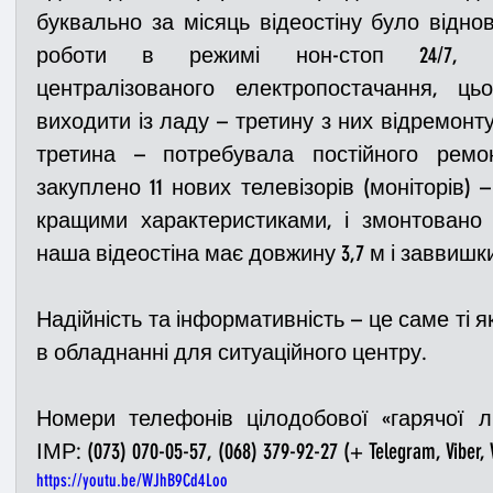
буквально за місяць відеостіну було віднов
роботи в режимі нон-стоп 24/7, по
централізованого електропостачання, цьо
виходити із ладу – третину з них відремонт
третина – потребувала постійного ремо
закуплено 11 нових телевізорів (моніторів) 
кращими характеристиками, і змонтовано
наша відеостіна має довжину 3,7 м і заввишки 
Надійність та інформативність – це саме ті як
в обладнанні для ситуаційного центру.
Номери телефонів цілодобової «гарячої лі
ІМР: (073) 070-05-57, (068) 379-92-27 (+ Telegram, Viber, 
https://youtu.be/WJhB9Cd4Loo