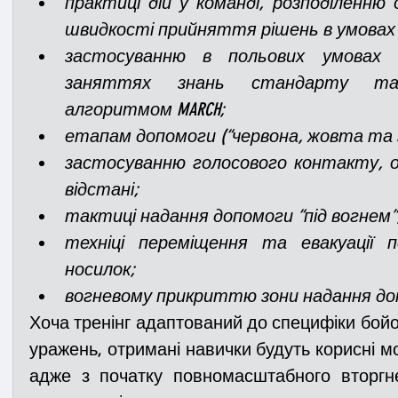
практиці дій у команді, розподіленню об
швидкості прийняття рішень в умовах
застосуванню в польових умовах 
заняттях знань стандарту так
алгоритмом MARCH;
етапам допомоги (“червона, жовта та з
застосуванню голосового контакту, оц
відстані;
тактиці надання допомоги “під вогнем”,
техніці переміщення та евакуації п
носилок;
вогневому прикриттю зони надання допо
Хоча тренінг адаптований до специфіки бойови
уражень, отримані навички будуть корисні мол
адже з
 початку повномасштабного вторгнен