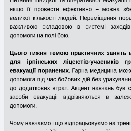
Питання швидкої та оперативної евакуації 
якщо її провести ефективно – можна збе
великої кількості людей. 
Переміщення поран
Медицина
Новини
ДТП
Рятувал
важливою складовою в системі заходів 
допомоги на полі бою.
Адмінпротокол
Свята
Поліція
Си
Цього тижня темою практичних занять в
для ірпінських ліцеїстів-учасників 
Війна
Розмінування
Добровільна п
евакуації поранених. 
Гарна медицина може
допомога під час бойових дій без урахуванн
до додаткових втрат. Акцент навчань був с
Курс спротиву
Цивільний захист
ДФ
засоби евакуації відрізняються в залеж
допомоги.
Громадське формування
Чому навчаємо і що відпрацьовуємо на трені