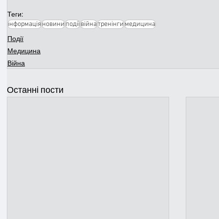
Теги:
інформація
новини
події
війна
тренінги
медицина
Події
Медицина
Війна
Останні пости