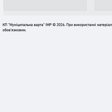
КП "Муніципальна варта" ІМР © 2026. При використанні матеріа
обов’язковим.
Ірпінь, зупинись…
Доро
черго
грома