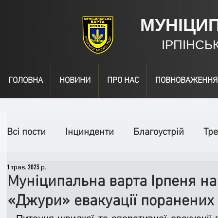
МУНІЦИ
ІРПІНСЬ
ГОЛОВНА
НОВИНИ
ПРО НАС
ПОВНОВАЖЕННЯ
Всі пости
Інцинденти
Благоустрій
Тре
1 трав. 2023 р.
День народження
Відео
Інформація
Муніципальна варта Ірпеня на
«Джури» евакуації поранених 
Спільні заходи
Надзвичайні заходи
П