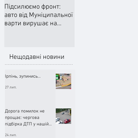
Підсилюємо фронт:
Ліквідували наслідки
авто від Муніципальної
негоди: Добровільне
варти вирушає на
формування
передову
цивільного захисту
допомогло впоратися
підтопленнями
Нещодавні новини
Ірпінь, зупинись…
27 лип.
Дорога помилок не
прощає: чергова
підбірка ДТП у нашій
громаді (ВІДЕО)
24 лип.