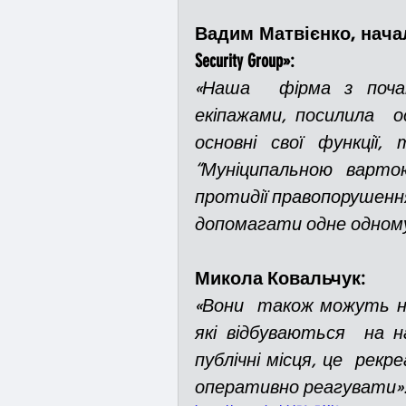
Вадим Матвієнко, началь
Security Group»:
«Наша  фірма з почат
екіпажами, посилила  о
основні свої функції, 
“Муніципальною варто
протидії правопорушення
допомагати одне одному
Микола Ковальчук:
«Вони  також можуть н
які відбуваються  на н
публічні місця, це  рекр
оперативно реагувати»