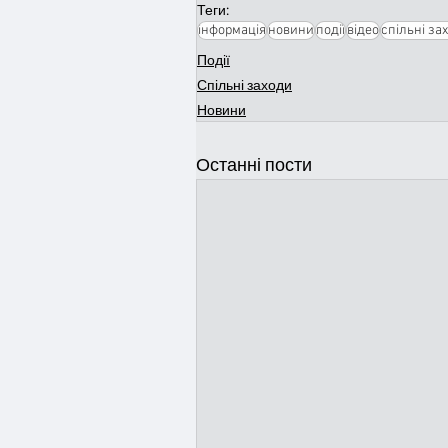
Теги:
інформація
новини
події
відео
спільні за
Події
Спільні заходи
Новини
Останні пости