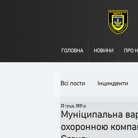
ГОЛОВНА
НОВИНИ
ПРО Н
Всі пости
Інцинденти
22 груд. 2021 р.
День народження
В
Муніципальна вар
охоронною компані
Спільні заходи
Надз