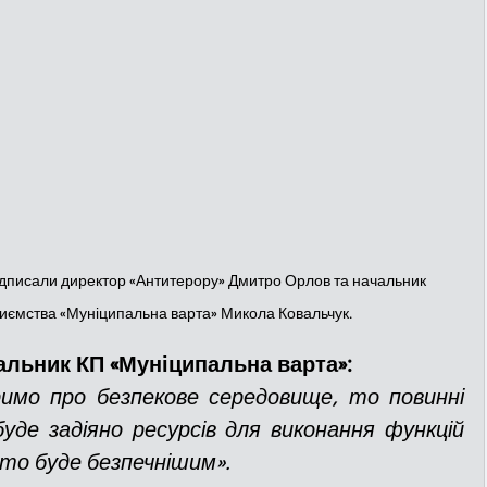
дписали директор «Антитерору» Дмитро Орлов та начальник 
иємства «Муніципальна варта» Микола Ковальчук.
альник КП «Муніципальна варта»:
имо про безпекове середовище, то повинні 
уде задіяно ресурсів для виконання функцій 
сто буде безпечнішим».