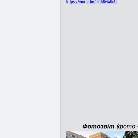
https://youtu.be/-hl58y3AN6o
Фотозвіт 
(фото –