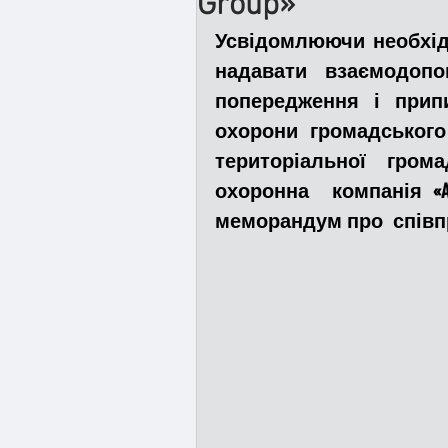
Group»
Усвідомлюючи необхідн
Медицина
Новини
надавати взаємодопо
попередження і прип
охорони громадського 
Адмінпротокол
Свя
територіальної гром
охоронна  компанія «Anti
меморандум про  співп
Війна
Розмінування
Курс спротиву
Циві
Громадське формуванн