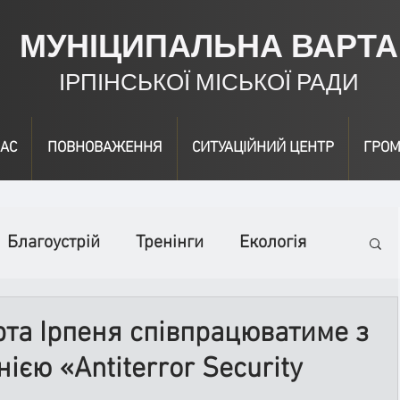
МУНІЦИПАЛЬНА ВАРТА
ІРПІНСЬКОЇ МІСЬКОЇ РАДИ
АС
ПОВНОВАЖЕННЯ
СИТУАЦІЙНИЙ ЦЕНТР
ГРОМ
Благоустрій
Тренінги
Екологія
ідео
Інформація
Нагородження
та Ірпеня співпрацюватиме з
єю «Antiterror Security
вичайні заходи
Події
Коронавірус