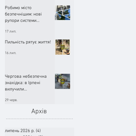
Робимо місто
безпечнішим: нові
рупори системи
оповіщення вже
17 лип.
працюють!
Пильність рятує життя!
16 лип.
Чергова небезпечна
знахідка: в Ірпені
вилучили
артилерійський снаряд
29 черв.
Архів
липень 2026 р.
(4)
4 пости