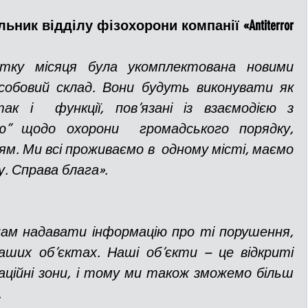
ник відділу фізохорони компанії «Antiterror 
ку місяця була укомплектована новими 
собовий склад. Вони будуть виконувати як 
так і  функції, пов’язані із взаємодією з 
ю” щодо охорони  громадського порядку, 
м. Ми всі проживаємо в  одному місті, маємо 
. Справа блага».
ам надавати інформацію про ті порушення, 
аших об’єктах. Наші об’єкти – це відкриті 
еаційні зони, і тому ми також зможемо більш 
.