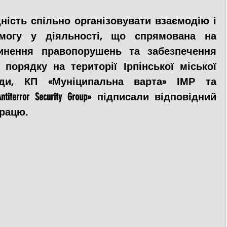
ість спільно організовувати взаємодію і 
ДТП
Рятувальники
Паркування
могу у діяльності, що спрямована на 
инення правопорушень та забезпечення 
порядку на території Ірпінської міської 
та
Поліція
Ситуаційний центр
ади, КП «Муніципальна варта» ІМР та 
terror Security Group» підписали відповідний 
рацю.
Добровільна пожежна дружина
льний захист
ДФТГ
я