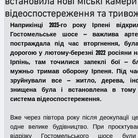
встановила нові міські камери
відеоспостереження та триво
Медицина
Новини
ДТП
Рятувал
Наприкінці 2023-го року Ірпені відкр
Гостомельське шосе – важлива арте
постраждала під час вторгнення, була
Адмінпротокол
Свята
Поліція
Си
дорогою у лютому-березні 2022 росіяни 
Ірпінь, там точилися запеклі бої – бл
Війна
Розмінування
Добровільна п
мужньо тримав оборону Ірпеня. Під час
зруйнували все – житло, дерева, інф
знищена була і встановлена в тому р
Курс спротиву
Цивільний захист
ДФ
система відеоспостереження.
Вже через півтора року після деокупації ц
Громадське формування
одне велике будівництво. При проєктуван
відрізку Гостомельського шосе були