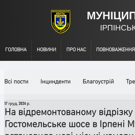
МУНІЦИ
ІРПІНСЬ
ГОЛОВНА
НОВИНИ
ПРО НАС
ПОВНОВАЖЕННЯ
Всі пости
Інцинденти
Благоустрій
Тре
17 груд. 2024 р.
День народження
Відео
Інформація
На відремонтованому відрізку
Гостомельське шосе в Ірпені 
Спільні заходи
Надзвичайні заходи
П