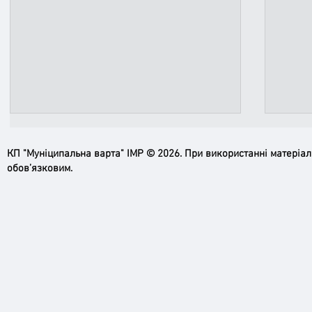
КП "Муніципальна варта" ІМР © 2026. При використанні матеріа
обов’язковим.
Ірпінь, зупинись…
Доро
черго
грома