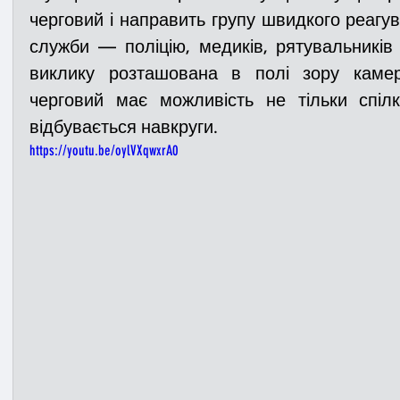
черговий і направить групу швидкого реагува
служби — поліцію, медиків, рятувальників
виклику розташована в полі зору камери
черговий має можливість не тільки спіл
відбувається навкруги.
https://youtu.be/oylVXqwxrA0