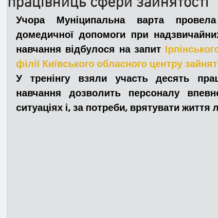
працівниць сфери зайнятості
Учора Муніципальна варта провела 
Медицина
Новини
ДТП
Рятувал
домедичної допомоги при надзвичайних 
навчання відбулося на запит 
Ірпінськог
філії Київського обласного центру зайнят
Адмінпротокол
Свята
Поліція
Си
У тренінгу взяли участь десять прац
навчання дозволить персоналу впевне
ситуаціях і, за потреби, врятувати життя 
Війна
Розмінування
Добровільна п
Курс спротиву
Цивільний захист
ДФ
Громадське формування