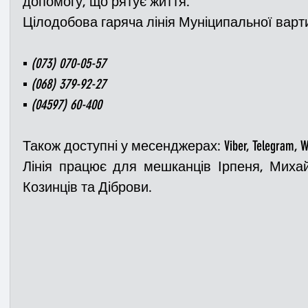
допомогу, що рятує життя.
Цілодобова гаряча лінія Муніципальної варт
▪️ (073) 070-05-57
▪️ (068) 379-92-27
▪️ (04597) 60-400
Також доступні у месенджерах: Viber, Telegram, Wha
Лінія працює для мешканців Ірпеня, Михайл
Козинців та Діброви.