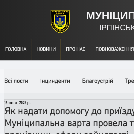
МУНІЦИ
ІРПІНСЬ
ГОЛОВНА
НОВИНИ
ПРО НАС
ПОВНОВАЖЕННЯ
Всі пости
Інцинденти
Благоустрій
Тре
16 жовт. 2025 р.
День народження
Відео
Інформація
Як надати допомогу до приїзду
Муніципальна варта провела т
Спільні заходи
Надзвичайні заходи
П