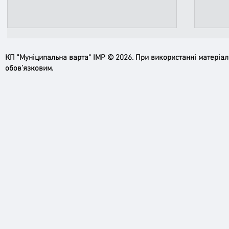
КП "Муніципальна варта" ІМР © 2026. При використанні матеріа
обов’язковим.
Ірпінь, зупинись…
Доро
черго
грома