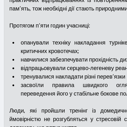
практичних відпрацюваннях із повторенням
пам’ять, тож необхідні дії стають природним
Протягом п’яти годин учасниці:
опанували техніку накладання турнік
критичних кровотечах;
навчилися забезпечувати прохідність ди
відпрацьовували серцево-легеневу реан
тренувалися накладати різні перев’язки 
засвоїли правила швидкого огля
переведення його у стабільне бокове п
Люди, які пройшли тренінг із домедичн
ймовірністю не розгубляться у стресовій с