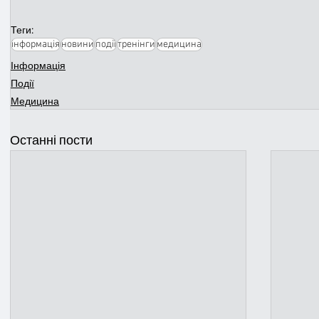
Теги:
інформація
новини
події
тренінги
медицина
Інформація
Події
Медицина
Останні пости