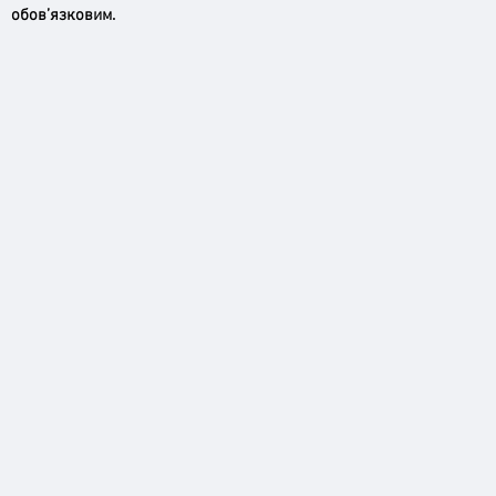
обов’язковим.
Ірпінь, зупинись…
Доро
черго
грома