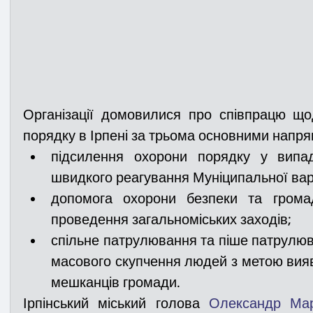
Організації домовилися про співпрацю що
порядку в Ірпені за трьома основними напря
підсилення охорони порядку у випад
швидкого реагування Муніципальної вар
допомога охорони безпеки та громад
проведення загальноміських заходів; 
спільне патрулювання та піше патрулюван
масового скупчення людей з метою вияв
мешканців громади.
Ірпінський міський голова 
Олександр Ма