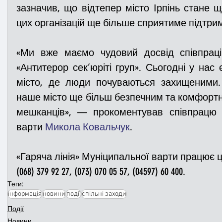
зазначив, що відтепер місто Ірпінь стане щ
цих організацій ще більше сприятиме підтрим
«Ми вже маємо чудовий досвід співпраці
«Антитерор сек’юріті груп». Сьогодні у нас 
місто, де люди почуваються захищеними.
наше місто ще більш безпечним та комфортни
мешканців», — прокоментував співпрацю 
варти 
Микола Ковальчук
.
«Гаряча лінія» Муніципальної варти працює 
(068) 379 92 27, (073) 070 05 57, (04597) 60 400.
Теги:
інформація
новини
події
спільні заходи
Події
Новини