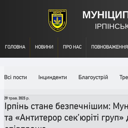
МУНІЦИ
ІРПІНСЬ
ГОЛОВНА
НОВИНИ
ПРО НАС
ПОВНОВАЖЕННЯ
Всі пости
Інцинденти
Благоустрій
Тре
29 трав. 2023 р.
День народження
Відео
Інформація
Ірпінь стане безпечнішим: Му
та «Антитерор сек’юріті груп»
Спільні заходи
Надзвичайні заходи
П