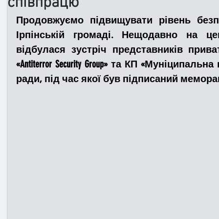
співпрацю
Продовжуємо підвищувати рівень безп
Медицина
Новини
ДТП
Рятувал
Ірпінській громаді. Нещодавно на це
відбулася зустріч представників приват
«Antiterror Security Group» та КП «Муніципальн
Адмінпротокол
Свята
Поліція
Си
ради, під час якої був підписаний мемор
Війна
Розмінування
Добровільна п
Курс спротиву
Цивільний захист
ДФ
Громадське формування