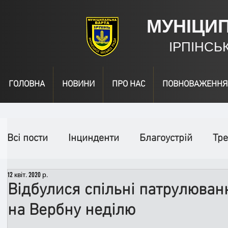
МУНІЦИ
ІРПІНСЬ
ГОЛОВНА
НОВИНИ
ПРО НАС
ПОВНОВАЖЕННЯ
Всі пости
Інцинденти
Благоустрій
Тре
12 квіт. 2020 р.
День народження
Відео
Інформація
Відбулися спільні патрулюван
на Вербну неділю
Спільні заходи
Надзвичайні заходи
П