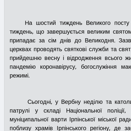
    На шостий тиждень Великого посту розпочинається Вербний 
тиждень, що завершується великим святом
припадає за сім днів до Великодня. Заз
церквах проводять святкові служби та святя
прийдешню весну і відродження всього жив
пандемію коронавірусу, богослужіння ма
режимі. 
      Сьогодні, у Вербну неділю та католицький Великдень, спільні 
патрулі у складі Національної поліції, 
муніципальної варти Ірпінської міської ра
поблизу храмів Ірпінського регіону, де з