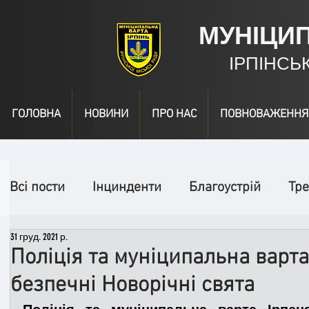
МУНІЦИ
ІРПІНСЬ
ГОЛОВНА
НОВИНИ
ПРО НАС
ПОВНОВАЖЕННЯ
Всі пости
Інцинденти
Благоустрій
Тре
31 груд. 2021 р.
День народження
Відео
Інформація
Поліція та муніципальна варт
безпечні Новорічні свята
Спільні заходи
Надзвичайні заходи
П