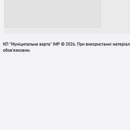
КП "Муніципальна варта" ІМР © 2026. При використанні матеріа
обов’язковим.
Безпечна громада – спільний
інтерес, спільна відповідальність