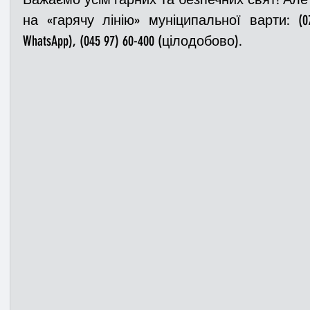
на «гарячу лінію» муніципальної варти: (073) 0
WhatsApp), (045 97) 60-400 (цілодобово).