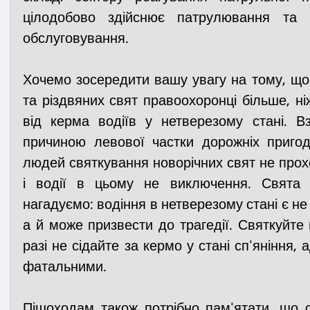
цілодобово здійснює патрулювання та р
обслуговування. 
Хочемо зосередити
вашу увагу на тому, що
та різдвяних свят правоохоронці більше, ні
від керма водіїв у нетверезому стані. Вз
причиною левової частки дорожніх пригод 
людей святкування новорічних свят не прохо
і водії в цьому не виключення. Свята 
нагадуємо: водіння в нетверезому стані є н
а й може призвести до трагедії. Святкуйте 
разі не сідайте за кермо у стані сп'яніння, 
фатальними.
Пішоходам також потрібно пам'ятати, що с