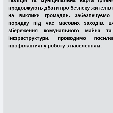
Поліція та муніципальна варта Ірпен
продовжують дбати про безпеку жителів 
на виклики громадян, забезпечуємо 
Медицина
Новини
ДТП
Рятувал
порядку під час масових заходів, в
збереження комунального майна та 
Адмінпротокол
Свята
Поліція
Си
інфраструктури, проводимо посиле
профілактичну роботу з населенням.
Війна
Розмінування
Добровільна п
Курс спротиву
Цивільний захист
ДФ
Громадське формування