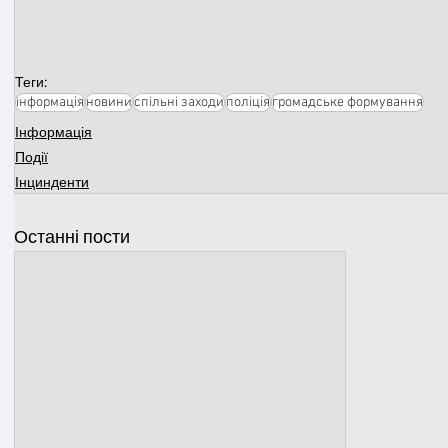
Теги:
інформація
новини
спільні заходи
поліція
громадське формування
Інформація
Події
Інцинденти
Останні пости