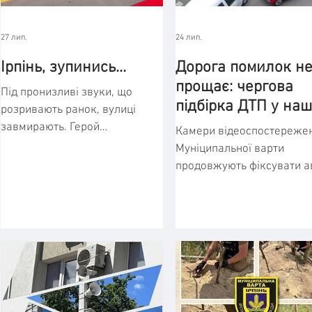
27 лип.
24 лип.
Ірпінь, зупинись…
Дорога помилок н
прощає: чергова
Під пронизливі звуки, що
підбірка ДТП у наш
розривають ранок, вулиці
громаді (ВІДЕО)
завмирають. Герой
Камери відеоспостереже
повернувся додому. Місто, яке
Муніципальної варти
надто добре знає ціну
продовжують фіксувати ав
свободи, віддає шану памʼяті
яких легко можна було б
загиблим. Якщо ви бачите
уникнути. На відео реалії
траурну колону — зупиніться,
наших вулиць, де ціною
вийдіть з авто, вшануйте
банального поспіху чи
Героя, який віддав своє життя,
неуважності стають розби
захищаючи свій народ і країну.
машини та людське здоро
Бо кожен, хто завмер на
Кожне з цих зіткнень має
тротуарі, кожен, хто перервав
свою історію. Це чийсь по