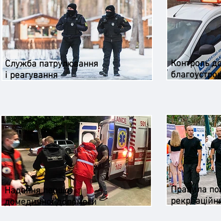
Контроль д
Служба патрулювання
благоустро
і реагування
Правила по
Надання першої
рекреаційн
домедичної допомоги