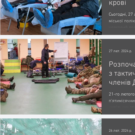
крові
Сьогодні, 27
Медицина
Новини
ДТП
Рятувальники
міської полік
черговий дод
самого ранку.
Адмінпротокол
Свята
Поліція
Ситуаційн
27 лют. 2024 р.
Розпоча
Розмінування
Добровільна пожежна дружина
з такти
членів
формува
Цивільний захист
ДФТГ
Громадське формув
21-го лютог
міської
п'ятимісячни
цивільних г
громад
спротиву, але
26 лют. 2024 р.