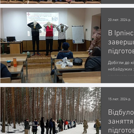
місяців курса
20 лют. 2024 р.
В Ірпін
заверш
підгото
Націона
Добігли до к
небайдужих 
національног
тривалістю 10
15 лют. 2024 р.
Відбуло
заняття
підгото