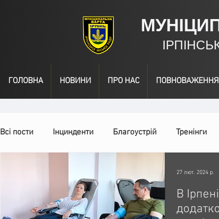
МУНІЦИ
ІРПІНСЬ
ГОЛОВНА
НОВИНИ
ПРО НАС
ПОВНОВАЖЕННЯ
Всі пости
Інцинденти
Благоустрій
Тренінги
День народження
Відео
Інформація
Наг
27 лют. 2024 р.
В Ірпен
додатк
Спільні заходи
Надзвичайні заходи
Події