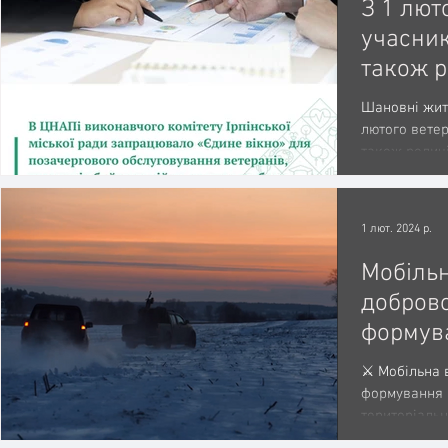
З 1 лют
учасник
також р
Героїв 
Шановні жите
користу
лютого ветер
також родичі
вікном"
позачергово.
ЦНАПі
1 лют. 2024 р.
Мобільн
добров
формува
громад
⚔️ Мобільна
швейца
формування І
територіальн
швейцарський