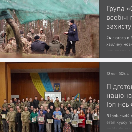
Група 
всебічн
захисту
активну
24 лютого о 
суспіль
хвилину мовч
повномасшта
полеглих побр
22 лют. 2024 р.
Підгото
націона
Ірпінсь
курсан
В Ірпінській
сертифі
етап курсу п
до Національ
проход