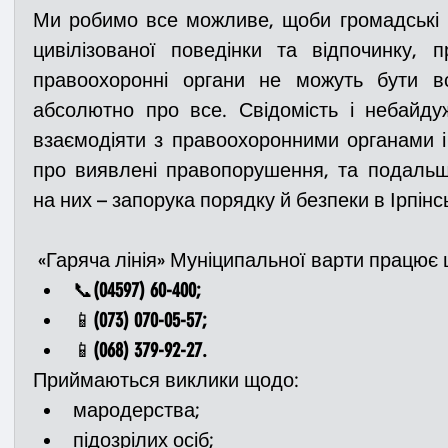
Ми робимо все можливе, щоби громадські м
цивілізованої поведінки та відпочинку, п
правоохоронні органи не можуть бути вс
абсолютно про все. Свідомість і небайдужі
взаємодіяти з правоохоронними органами і
про виявлені правопорушення, та подальш
на них – запорука порядку й безпеки в Ірпінсь
 «Гаряча лінія» Муніципальної варти працює 
📞
(04597) 60-400;
📱
(073) 070-05-57; 
📱
(068) 379-92-27. 
Приймаються виклики щодо: 
мародерства;
підозрілих осіб;