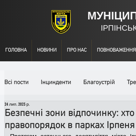
МУНІЦИ
ІРПІНСЬ
ГОЛОВНА
НОВИНИ
ПРО НАС
ПОВНОВАЖЕННЯ
Всі пости
Інцинденти
Благоустрій
Тре
24 лип. 2023 р.
День народження
Відео
Інформація
Безпечні зони відпочинку: хто 
правопорядок в парках Ірпеня
Спільні заходи
Надзвичайні заходи
П