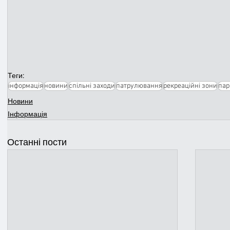
Теги:
інформація
новини
спільні заходи
патрулювання
рекреаційні зони
пар
Новини
Інформація
Останні пости