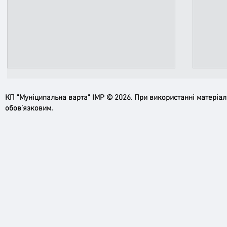
КП "Муніципальна варта" ІМР © 2026. При використанні матеріа
обов’язковим.
Офіційне роз’яснення щодо вигулу
Парки
собак в рекреаційних зонах Ірпеня
відп