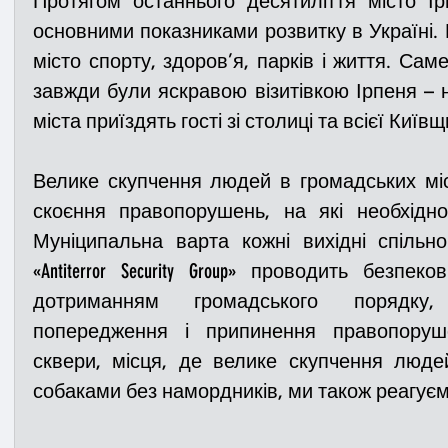
Протягом останнього десятиліття місто Ір
основними показниками розвитку в Україні. П
місто спорту, здоров’я, парків і життя. Саме 
Медицина
Новини
ДТП
Рятувал
завжди були яскравою візитівкою Ірпеня – н
міста приїздять гості зі столиці та всієї Київщ
Адмінпротокол
Свята
Поліція
Си
Велике скупчення людей в громадських міс
скоєння правопорушень, на які необхідно
Війна
Розмінування
Добровільна п
Муніципальна варта кожні вихідні спільн
«Antiterror Security Group» проводить безпе
дотриманням громадського порядку,
Курс спротиву
Цивільний захист
ДФ
попередження і припинення правопоруш
сквери, місця, де велике скупчення люде
Громадське формування
собаками без намордників, ми також реагуєм