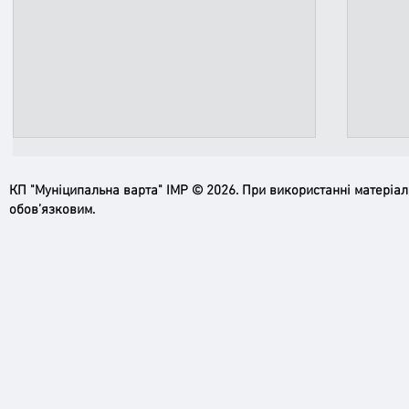
КП "Муніципальна варта" ІМР © 2026. При використанні матеріа
обов’язковим.
Ірпінь, зупинись…
Доро
черго
грома