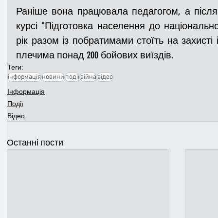
Раніше вона працювала педагогом, а після
курсі "Підготовка населення до національно
рік разом із побратимами стоїть на захисті і
плечима понад 200 бойових виїздів.
Теги:
інформація
новини
події
війна
відео
Інформація
Події
Відео
Останні пости