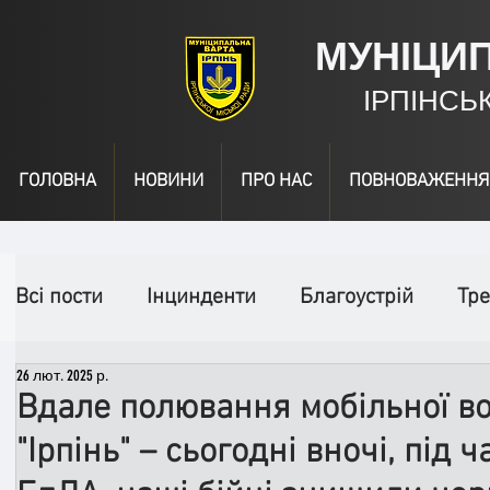
МУНІЦИ
ІРПІНСЬ
ГОЛОВНА
НОВИНИ
ПРО НАС
ПОВНОВАЖЕННЯ
Всі пости
Інцинденти
Благоустрій
Тре
26 лют. 2025 р.
День народження
Відео
Інформація
Вдале полювання мобільної в
"Ірпінь" – сьогодні вночі, під 
Спільні заходи
Надзвичайні заходи
П