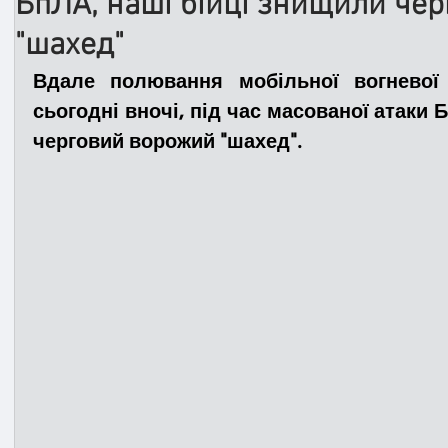
БпЛА, наші бійці знищили че
"шахед"
Медицина
Новини
ДТП
Рятувал
Вдале полювання мобільної вогневої 
сьогодні вночі, під час масованої атаки 
черговий ворожий "шахед".
Адмінпротокол
Свята
Поліція
Си
Війна
Розмінування
Добровільна п
Курс спротиву
Цивільний захист
ДФ
Громадське формування