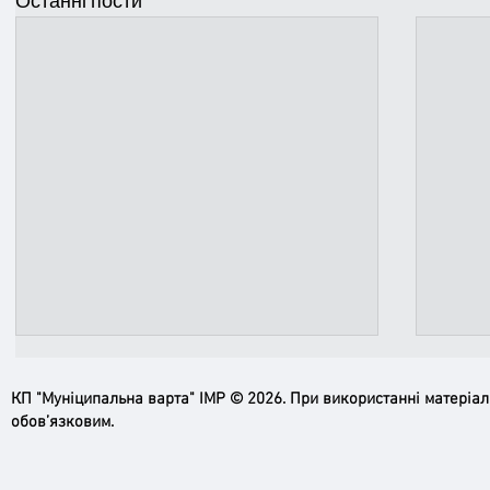
Останні пости
КП "Муніципальна варта" ІМР © 2026. При використанні матеріа
обов’язковим.
Ірпінь, зупинись…