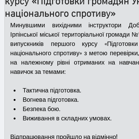
курсу «Підготовки громадян У
національного спротиву»
Медицина
Новини
ДТП
Рятувал
Минувшими вихідними
 інструктори Доб
Ірпінської міської територіальної громади №
випускників першого курсу 
«
Підготовк
Адмінпротокол
Свята
Поліція
Си
національного спротиву
»
з метою перевірки,
на належному рівні отриманих на навчан
Війна
Розмінування
Добровільна п
навичок за темами:
Тактична підготовка.
Курс спротиву
Цивільний захист
ДФ
Вогнева підготовка.
Безпека бою.
Виживання в складних умовах.
Громадське формування
Відпрацювання пройшло на відмінно!