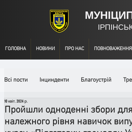
МУНІЦИ
ІРПІНСЬ
ГОЛОВНА
НОВИНИ
ПРО НАС
ПОВНОВАЖЕННЯ
Всі пости
Інцинденти
Благоустрій
Тре
10 квіт. 2024 р.
День народження
Відео
Інформація
Пройшли одноденні збори для
належного рівня навичок вип
Спільні заходи
Надзвичайні заходи
П