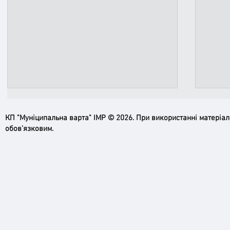
КП "Муніципальна варта" ІМР © 2026. При використанні матеріа
обов’язковим.
Продовжується інформаційно-
За п
роз'яснювальна кампанія щодо
стоян
дотримання правил зупинки і
штра