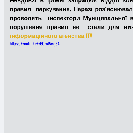
Невдовзі в Ірпені запрацює відділ ко
правил  паркування. Наразі роз’яснювал
проводять  інспектори Муніципальної в
Медицина
Новини
ДТП
Рятувал
порушення правил не  стали для ни
інформаційного агенства ITV
Адмінпротокол
Свята
Поліція
Си
https://youtu.be/yGCIwt5wg84
Війна
Розмінування
Добровільна п
Курс спротиву
Цивільний захист
ДФ
Громадське формування