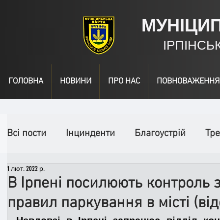
МУНІЦИ
ІРПІНСЬ
ГОЛОВНА
НОВИНИ
ПРО НАС
ПОВНОВАЖЕННЯ
Всі пости
Інцинденти
Благоустрій
Тре
1 лют. 2022 р.
День народження
Відео
Інформація
В Ірпені посилюють контроль
правил паркування в місті (від
Спільні заходи
Надзвичайні заходи
П