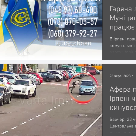
Гаряча 
Муніцип
працює 
В Ірпені пра
комунальног
варта» Ірпін
24/7...
26 черв. 2023 р.
Афера п
Ірпені 
кинувся
Ввечері 23 ч
Центральна а
міська каме