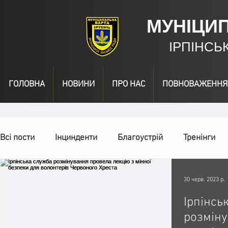
МУНІЦИ
ІРПІНСЬ
ГОЛОВНА
НОВИНИ
ПРО НАС
ПОВНОВАЖЕННЯ
Всі пости
Інцинденти
Благоустрій
Тренінги
День народження
Відео
Інформація
Наг
30 черв. 2023 р.
Ірпінсь
розмін
Спільні заходи
Надзвичайні заходи
Події