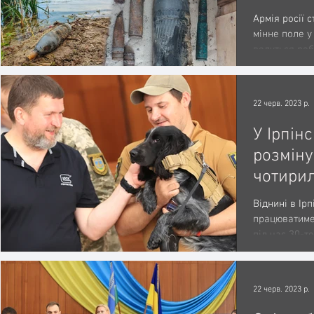
розмін
Армія росії 
мінне поле у
ведуться ро
15...
22 черв. 2023 р.
У Ірпін
розміну
чотирил
Віднині в Ір
працюватиме 
під час 30-то
подарували..
22 черв. 2023 р.