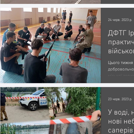
Муніципально
24 черв. 2023 р.
ДФТГ І
практич
військо
студент
Цього тижня 
коледж
добровольчо
міської тери
проводили на
23 черв. 2023 р.
У воді, 
нові не
саперів