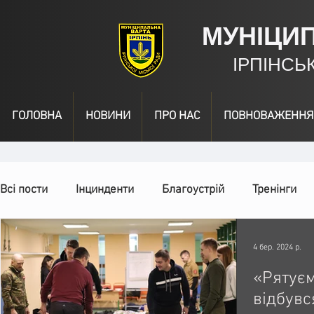
МУНІЦИ
ІРПІНСЬ
ГОЛОВНА
НОВИНИ
ПРО НАС
ПОВНОВАЖЕННЯ
Всі пости
Інцинденти
Благоустрій
Тренінги
День народження
Відео
Інформація
Наг
4 бер. 2024 р.
«Рятуєм
відбувся
Спільні заходи
Надзвичайні заходи
Події